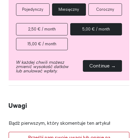
Pojedynczy
Miesięczny
Coroczny
2,50 € / month
5,00 € / month
15,00 € / month
W każdej chwili możesz
Continue →
zmienić wysokość datków
lub anulować wpłaty.
Uwagi
Bądź pierwszym, który skomentuje ten artykuł
Prześlij nam swoje uwagi lub opinie na