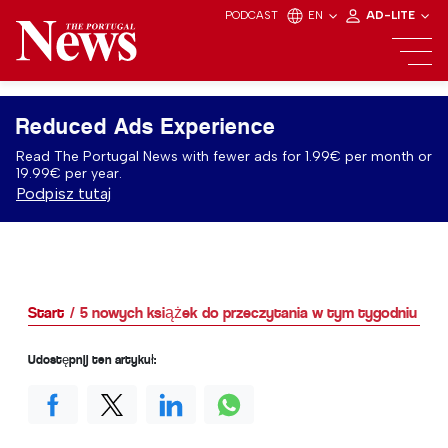
PODCAST
EN
AD-LITE
Reduced Ads Experience
Read The Portugal News with fewer ads for 1.99€ per month or
19.99€ per year.
Podpisz tutaj
Start
5 nowych książek do przeczytania w tym tygodniu
Udostępnij ten artykuł: