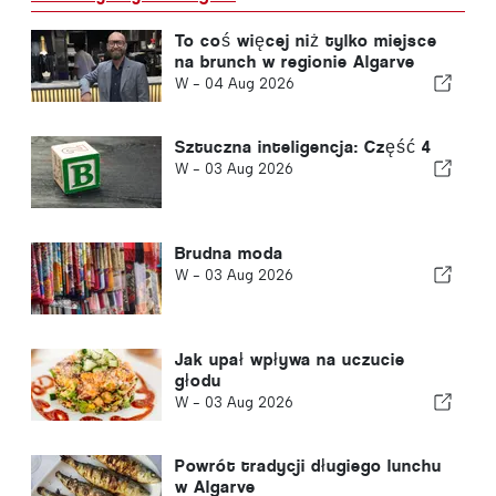
To coś więcej niż tylko miejsce
na brunch w regionie Algarve
W -
04 Aug 2026
Sztuczna inteligencja: Część 4
W -
03 Aug 2026
Brudna moda
W -
03 Aug 2026
Jak upał wpływa na uczucie
głodu
W -
03 Aug 2026
Powrót tradycji długiego lunchu
w Algarve