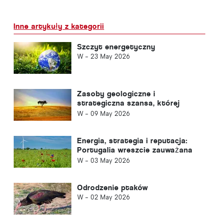
Inne artykuły z kategorii
Szczyt energetyczny
W -
23 May 2026
Zasoby geologiczne i
strategiczna szansa, której
Portugalia nie może odłożyć na
W -
09 May 2026
później.
Energia, strategia i reputacja:
Portugalia wreszcie zauważana
za granicą
W -
03 May 2026
Odrodzenie ptaków
W -
02 May 2026