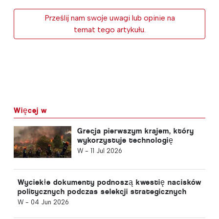
Prześlij nam swoje uwagi lub opinie na
temat tego artykułu.
Więcej w
Grecja pierwszym krajem, który
wykorzystuje technologię
kosmiczną do walki z pożarami
W -
11 Jul 2026
lasów
Wyciekłe dokumenty podnoszą kwestię nacisków
politycznych podczas selekcji strategicznych
projektów surowcowych UE
W -
04 Jun 2026