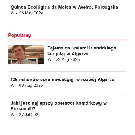
Quinta Ecológica da Moita w Aveiro, Portugalia
W -
26 May 2026
Popularny
Tajemnica śmierci irlandzkiego
turysty w Algarve
W -
22 Aug 2025
125 milionów euro inwestycji w rozwój Algarve
W -
03 Aug 2025
Jaki jest najlepszy operator komórkowy w
Portugalii?
W -
27 Jul 2025