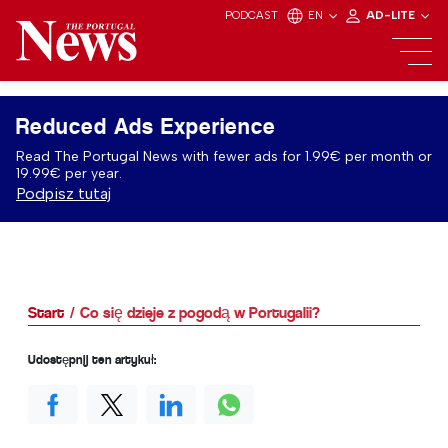
PODCAST
EN
AD-LITE
Reduced Ads Experience
Read The Portugal News with fewer ads for 1.99€ per month or
19.99€ per year.
Podpisz tutaj
Start
Co się dzieje z pogodą w Portugalii?
Udostępnij ten artykuł: