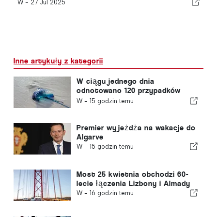
W -
27 Jul 2025
Inne artykuły z kategorii
W ciągu jednego dnia
odnotowano 120 przypadków
użądleń przez meduzę z gatunku
W -
15 godzin temu
„portugalska meduza”
Premier wyjeżdża na wakacje do
Algarve
W -
15 godzin temu
Most 25 kwietnia obchodzi 60-
lecie łączenia Lizbony i Almady
W -
16 godzin temu