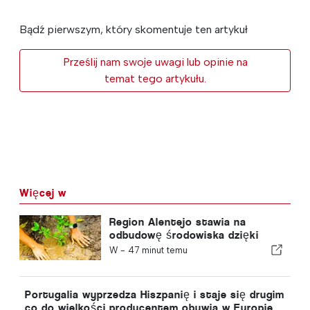
Bądź pierwszym, który skomentuje ten artykuł
Prześlij nam swoje uwagi lub opinie na
temat tego artykułu.
Więcej w
Region Alentejo stawia na
odbudowę środowiska dzięki
funduszom europejskim
W -
47 minut temu
Portugalia wyprzedza Hiszpanię i staje się drugim
co do wielkości producentem obuwia w Europie