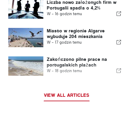
Liczba nowo założonych firm w
Portugalii spadła o 4,2%
W -
16 godzin temu
Miasto w regionie Algarve
wybuduje 204 mieszkania
W -
17 godzin temu
Zakończono pilne prace na
portugalskich plażach
W -
18 godzin temu
VIEW ALL ARTICLES