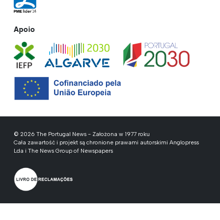
Apoio
© 2026 The Portugal News - Założona w 1977 roku
Cała zawartość i projekt są chronione prawami autorskimi Anglopress
Lda i The News Group of Newspapers