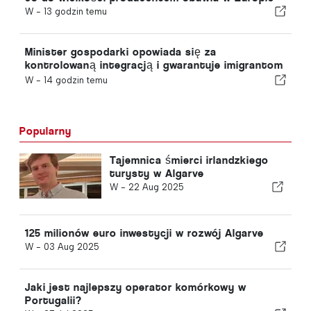
W -
13 godzin temu
Minister gospodarki opowiada się za
kontrolowaną integracją i gwarantuje imigrantom
przyspieszoną ścieżkę procedury
W -
14 godzin temu
Popularny
Tajemnica śmierci irlandzkiego
turysty w Algarve
W -
22 Aug 2025
125 milionów euro inwestycji w rozwój Algarve
W -
03 Aug 2025
Jaki jest najlepszy operator komórkowy w
Portugalii?