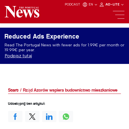
PODCAST
EN
AD-LITE
Reduced Ads Experience
Read The Portugal News with fewer ads for 1.99€ per month or
19.99€ per year.
Podpisz tutaj
Start
Rząd Azorów wspiera budownictwo mieszkaniowe
Udostępnij ten artykuł: