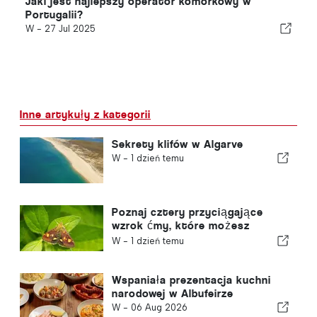
Jaki jest najlepszy operator komórkowy w
Portugalii?
W -
27 Jul 2025
Inne artykuły z kategorii
Sekrety klifów w Algarve
W -
1 dzień temu
Poznaj cztery przyciągające
wzrok ćmy, które możesz
spotkać w swoim ogrodzie
W -
1 dzień temu
Wspaniała prezentacja kuchni
narodowej w Albufeirze
W -
06 Aug 2026