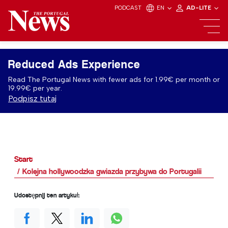
PODCAST
EN
AD-LITE
Reduced Ads Experience
Read The Portugal News with fewer ads for 1.99€ per month or
19.99€ per year.
Podpisz tutaj
Start
Kolejna hollywoodzka gwiazda przybywa do Portugalii
Udostępnij ten artykuł: