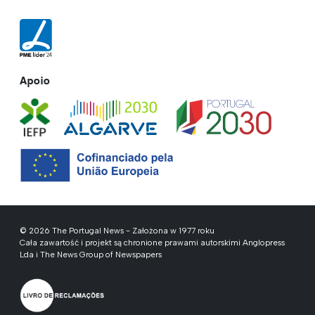
Apoio
© 2026 The Portugal News - Założona w 1977 roku
Cała zawartość i projekt są chronione prawami autorskimi Anglopress
Lda i The News Group of Newspapers