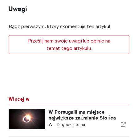
Uwagi
Bądź pierwszym, który skomentuje ten artykuł
Prześlij nam swoje uwagi lub opinie na
temat tego artykułu.
Więcej w
W Portugalii ma miejsce
największe zaćmienie Słońca
tego stulecia
W -
12 godzin temu