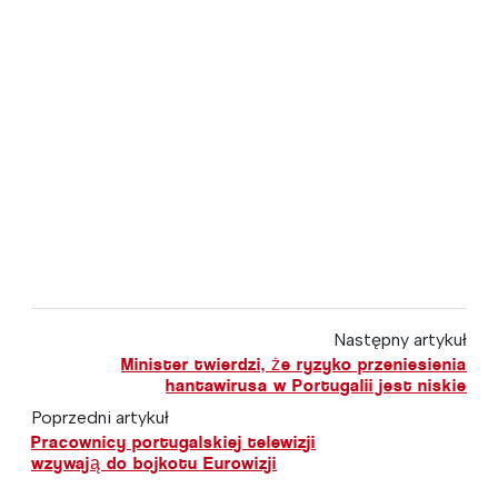
Następny artykuł
Minister twierdzi, że ryzyko przeniesienia
hantawirusa w Portugalii jest niskie
Poprzedni artykuł
Pracownicy portugalskiej telewizji
wzywają do bojkotu Eurowizji