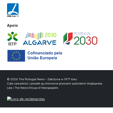
Apoio
© 2026 The Portugal News - Założona w 1977 roku
Cała zawartość i projekt są chronione prawami autorskimi Anglopress
Lda i The News Group of Newspapers