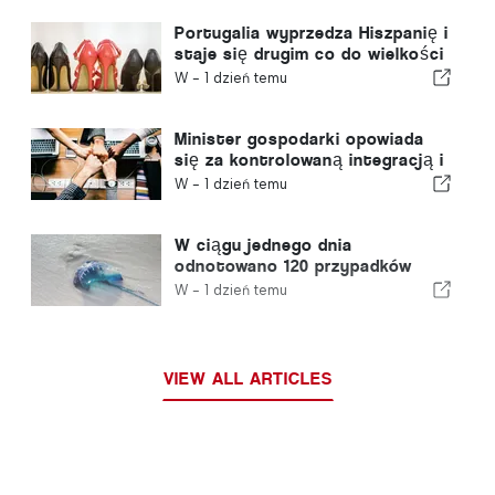
Portugalia wyprzedza Hiszpanię i
staje się drugim co do wielkości
producentem obuwia w Europie
W -
1 dzień temu
Minister gospodarki opowiada
się za kontrolowaną integracją i
gwarantuje imigrantom
W -
1 dzień temu
przyspieszoną ścieżkę
procedury
W ciągu jednego dnia
odnotowano 120 przypadków
użądleń przez meduzę z gatunku
W -
1 dzień temu
„portugalska meduza”
VIEW ALL ARTICLES