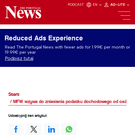
PODCAST
EN
AD-LITE
Reduced Ads Experience
Read The Portugal News with fewer ads for 1.99€ per month or
19.99€ per year.
Podpisz tutaj
Start
MFW wzywa do zniesienia podatku dochodowego od osób mł
Udostępnij ten artykuł: