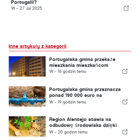
Portugalii?
W -
27 Jul 2025
Inne artykuły z kategorii
Portugalska gmina przekaże
mieszkania mieszkańcom
W -
16 godzin temu
Portugalska gmina przeznacza
ponad 190 000 euro na
zaopatrzenie w wodę
W -
19 godzin temu
Region Alentejo stawia na
odbudowę środowiska dzięki
funduszom europejskim
W -
20 godzin temu