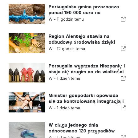
Portugalska gmina przeznacza
ponad 190 000 euro na
zaopatrzenie w wodę
W -
11 godzin temu
Region Alentejo stawia na
odbudowę środowiska dzięki
funduszom europejskim
W -
12 godzin temu
Portugalia wyprzedza Hiszpanię i
staje się drugim co do wielkości
producentem obuwia w Europie
W -
1 dzień temu
Minister gospodarki opowiada
się za kontrolowaną integracją i
gwarantuje imigrantom
W -
1 dzień temu
przyspieszoną ścieżkę
procedury
W ciągu jednego dnia
odnotowano 120 przypadków
użądleń przez meduzę z gatunku
W -
1 dzień temu