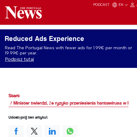
PODCAST
EN
Reduced Ads Experience
Read The Portugal News with fewer ads for 1.99€ per month or
19.99€ per year.
Podpisz tutaj
Start
Minister twierdzi, że ryzyko przeniesienia hantawirusa w Portu
Udostępnij ten artykuł: