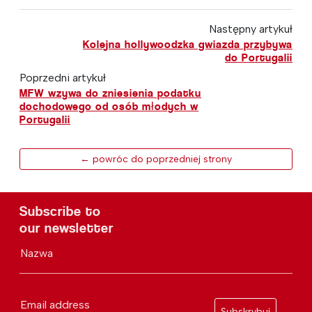
Następny artykuł
Kolejna hollywoodzka gwiazda przybywa
do Portugalii
Poprzedni artykuł
MFW wzywa do zniesienia podatku
dochodowego od osób młodych w
Portugalii
← powróc do poprzedniej strony
Subscribe to
our newsletter
Nazwa
Email address
Subskrybuj