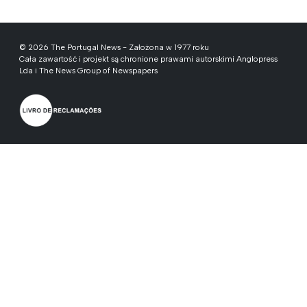
© 2026 The Portugal News - Założona w 1977 roku
Cała zawartość i projekt są chronione prawami autorskimi Anglopress
Lda i The News Group of Newspapers