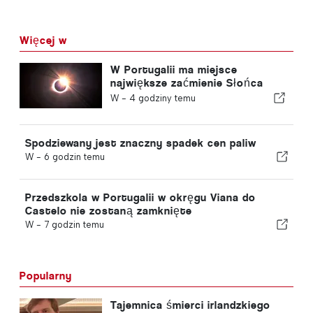
Więcej w
W Portugalii ma miejsce
największe zaćmienie Słońca
tego stulecia
W -
4 godziny temu
Spodziewany jest znaczny spadek cen paliw
W -
6 godzin temu
Przedszkola w Portugalii w okręgu Viana do
Castelo nie zostaną zamknięte
W -
7 godzin temu
Popularny
Tajemnica śmierci irlandzkiego