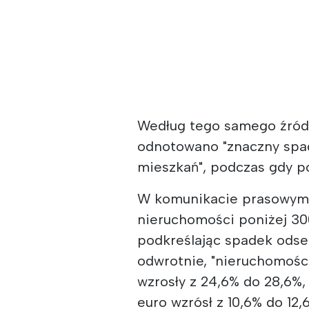
Według tego samego źródł
odnotowano "znaczny spa
mieszkań", podczas gdy p
W komunikacie prasowy
nieruchomości poniżej 30
podkreślając spadek odset
odwrotnie, "nieruchomości
wzrosły z 24,6% do 28,6%
euro wzrósł z 10,6% do 1