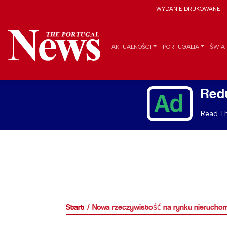
WYDANIE DRUKOWANE
AKTUALNOŚCI
PORTUGALIA
ŚWIA
Red
Read Th
Start
Nowa rzeczywistość na rynku nieruchom