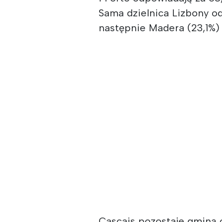
Sama dzielnica Lizbony o
następnie Madera (23,1%) i
Cascais pozostaje gminą 