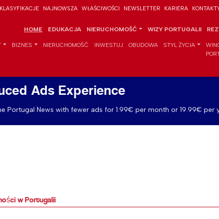
KLASYFIKACJE
NAJNOWSZA
WŁAŚCIWOŚCI
NEWSLETTER
KARIERA
KONTAKT
HOME
EDUKACJA
NIERUCHOMOŚĆ
WIZY PORTUGALII
REZ
T
BIZNES
NIERUCHOMOŚĆ
INWESTUJ
OBUDOWA
STYL ŻYCIA
WIN
POR
uced Ads Experience
e Portugal News with fewer ads for 1.99€ per month or 19.99€ per y
ości w Portugalii