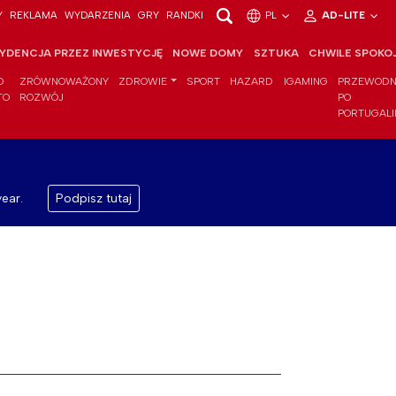
Y
REKLAMA
WYDARZENIA
GRY
RANDKI
PL
AD-LITE
YDENCJA PRZEZ INWESTYCJĘ
NOWE DOMY
SZTUKA
CHWILE SPOKO
O
ZRÓWNOWAŻONY
ZDROWIE
SPORT
HAZARD
IGAMING
PRZEWODN
TO
ROZWÓJ
PO
PORTUGALI
ear.
Podpisz tutaj