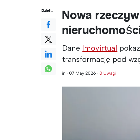
Nowa rzeczyw
Dzielić
nieruchomości
Dane
Imovirtual
pokazu
transformację pod wz
in ·
07 May 2026
·
0 Uwagi