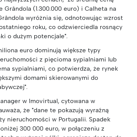
e Grândola (1.300.000 euro) i Calheta na
Grândola wyróżnia się, odnotowując wzrost
ostatniego roku, co odzwierciedla rosnący
ki o dużym potencjale".
iliona euro dominują większe typy
ieruchomości z pięcioma sypialniami lub
ema sypialniami, co potwierdza, że rynek
większymi domami skierowanymi do
abywczej".
Manager w Imovirtual, cytowana w
uważa, że "dane te pokazują wyraźną
ży nieruchomości w Portugalii. Spadek
niżej 300 000 euro, w połączeniu z