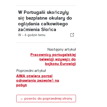
W Portugalii skończyły
się bezpłatne okulary do
oglądania całkowitego
zaćmienia Słońca
W -
6 godzin temu
Następny artykuł
Pracownicy portugalskiej
telewizji wzywają do
bojkotu Eurowizji
Poprzedni artykuł
AIMA otwiera portal
odnawiania zezwoleń na
pobyt
← powróc do poprzedniej strony