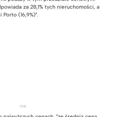
dpowiada za 28,1% tych nieruchomości, a
 Porto (16,9%)".
o najwyższych cenach, "ze średnią ceną