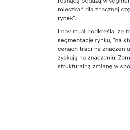
rosnącą podażą w segment
mieszkań dla znacznej częś
rynek".
Imovirtual podkreśla, że 
segmentację rynku, "na k
cenach traci na znaczeniu
zyskują na znaczeniu. Zam
strukturalną zmianę w spo