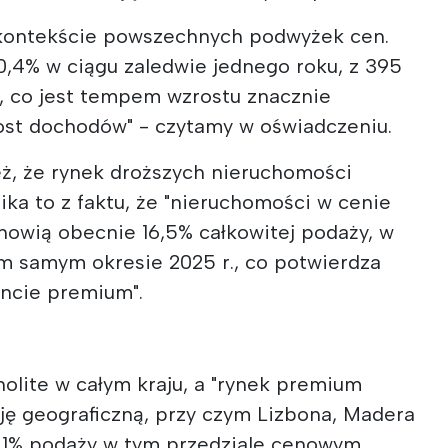
 kontekście powszechnych podwyżek cen.
0,4% w ciągu zaledwie jednego roku, z 395
, co jest tempem wzrostu znacznie
rost dochodów" - czytamy w oświadczeniu.
eż, że rynek droższych nieruchomości
ika to z faktu, że "nieruchomości w cenie
nowią obecnie 16,5% całkowitej podaży, w
m samym okresie 2025 r., co potwierdza
ncie premium".
olite w całym kraju, a "rynek premium
ję geograficzną, przy czym Lizbona, Madera
8,1% podaży w tym przedziale cenowym.