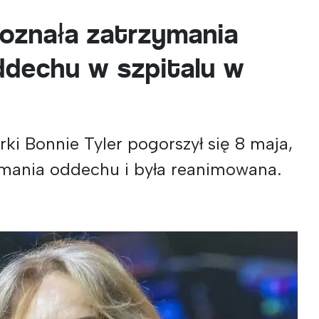
doznała zatrzymania
oddechu w szpitalu w
ki Bonnie Tyler pogorszył się 8 maja,
ymania oddechu i była reanimowana.