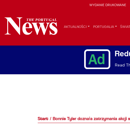
WYDANIE DRUKOWANE
AKTUALNOŚCI
PORTUGALIA
ŚWIA
Red
Read Th
Start
Bonnie Tyler doznała zatrzymania akcji 