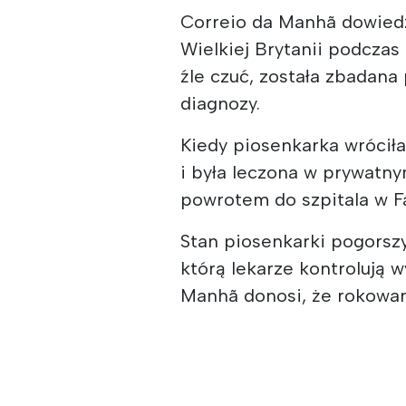
Correio da Manhã dowiedzi
Wielkiej Brytanii podczas
źle czuć, została zbadana
diagnozy.
Kiedy piosenkarka wrócił
i była leczona w prywatny
powrotem do szpitala w F
Stan piosenkarki pogorszy
którą lekarze kontrolują 
Manhã donosi, że rokowan