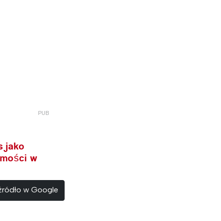
s jako
omości w
 źródło w Google