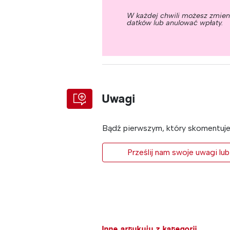
W każdej chwili możesz zmie
datków lub anulować wpłaty.
Uwagi
Bądź pierwszym, który skomentuje 
Prześlij nam swoje uwagi lub
Inne artykuły z kategorii