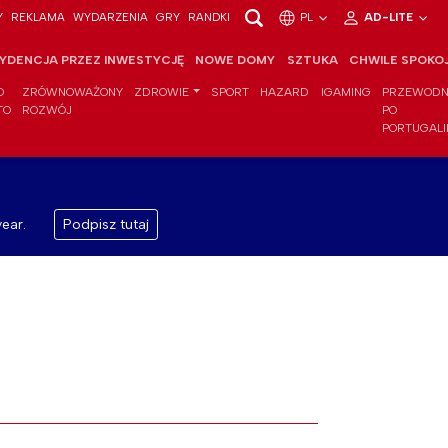
Y
REKLAMA
WYDARZENIA
GRY
RANDKI
PL
AD-LITE
YDENCJA PRZEZ INWESTYCJĘ
NOWE DOMY
SZTUKA
CHWILE SPOKO
O
ZRÓWNOWAŻONY
ZDROWIE
SPORT
HAZARD
IGAMING
PRZEWODN
TO
ROZWÓJ
PO
PORTUGALI
ear.
Podpisz tutaj