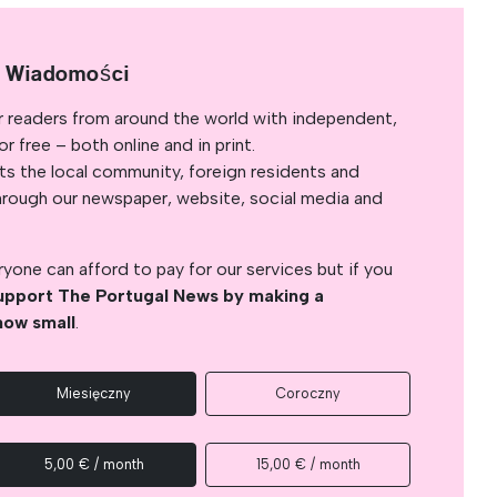
e Wiadomości
r readers from around the world with independent,
 free – both online and in print.
s the local community, foreign residents and
s through our newspaper, website, social media and
yone can afford to pay for our services but if you
upport The Portugal News by making a
how small
.
Miesięczny
Coroczny
5,00 € / month
15,00 € / month