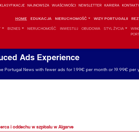
KLASYFIKACJE
NAJNOWSZA
WŁAŚCIWOŚCI
NEWSLETTER
KARIERA
KONTAKT
HOME
EDUKACJA
NIERUCHOMOŚĆ
WIZY PORTUGALII
REZ
T
BIZNES
NIERUCHOMOŚĆ
INWESTUJ
OBUDOWA
STYL ŻYCIA
WIN
POR
uced Ads Experience
e Portugal News with fewer ads for 1.99€ per month or 19.99€ per y
serca i oddechu w szpitalu w Algarve