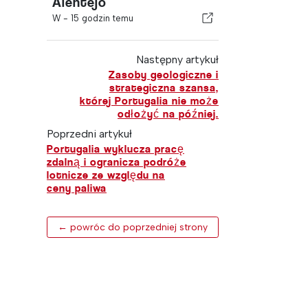
Alentejo
W -
15 godzin temu
Następny artykuł
Zasoby geologiczne i
strategiczna szansa,
której Portugalia nie może
odłożyć na później.
Poprzedni artykuł
Portugalia wyklucza pracę
zdalną i ogranicza podróże
lotnicze ze względu na
ceny paliwa
← powróc do poprzedniej strony