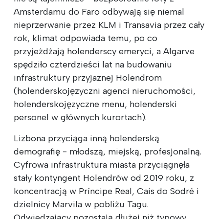
Amsterdamu do Faro odbywają się niemal
nieprzerwanie przez KLM i Transavia przez cały
rok, klimat odpowiada temu, po co
przyjeżdżają holenderscy emeryci, a Algarve
spędziło czterdzieści lat na budowaniu
infrastruktury przyjaznej Holendrom
(holenderskojęzyczni agenci nieruchomości,
holenderskojęzyczne menu, holenderski
personel w głównych kurortach).
Lizbona przyciąga inną holenderską
demografię - młodszą, miejską, profesjonalną.
Cyfrowa infrastruktura miasta przyciągnęła
stały kontyngent Holendrów od 2019 roku, z
koncentracją w Príncipe Real, Cais do Sodré i
dzielnicy Marvila w pobliżu Tagu.
Odwiedzający pozostają dłużej niż typowy