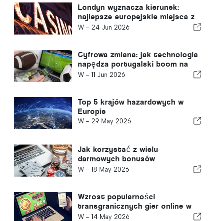
Londyn wyznacza kierunek:
najlepsze europejskie miejsca z
kasynami dla brytyjskich
W -
24 Jun 2026
turystów
Cyfrowa zmiana: jak technologia
napędza portugalski boom na
zakłady sportowe online
W -
11 Jun 2026
Top 5 krajów hazardowych w
Europie
W -
29 May 2026
Jak korzystać z wielu
darmowych bonusów
gotówkowych bez otrzymania
W -
18 May 2026
bana?
Wzrost popularności
transgranicznych gier online w
Europie - i co to oznacza dla
W -
14 May 2026