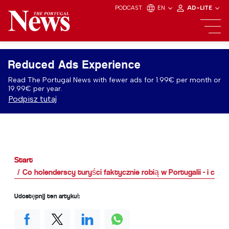
PODCAST
EN
AD-LITE
Reduced Ads Experience
Read The Portugal News with fewer ads for 1.99€ per month or
19.99€ per year.
Podpisz tutaj
Start
Co holenderscy turyści faktycznie robią w Portugalii - i co 
Udostępnij ten artykuł: