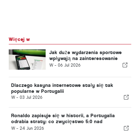
Więcej w
Jak duże wydarzenia sportowe
wpływają na zainteresowanie
zakładami online w Portugalii
W -
06 Jul 2026
Dlaczego kasyna internetowe stały się tak
popularne w Portugalii
W -
03 Jul 2026
Ronaldo zapisuje się w historii, a Portugalia
odrabia straty: co zwycięstwo 5:0 nad
Uzbekistanem oznacza dla pozostałych drużyn
W -
24 Jun 2026
grupy K