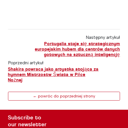
Następny artykuł
Portugalia staje się strategicznym
europejskim hubem dla centrów danych
gotowych na sztuczną inteligencję
Poprzedni artykuł
Shakira powraca jako artystka stojąca za
hymnem Mistrzostw Świata w Piłce
Nożnej
← powróc do poprzedniej strony
Subscribe to
our newsletter