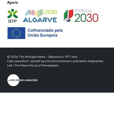
Apoio
© 2026 The Portugal News - Założona w 1977 roku
Cała zawartość i projekt są chronione prawami autorskimi Anglopress
Lda i The News Group of Newspapers