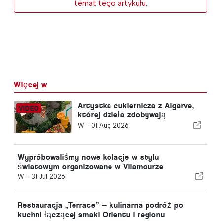
temat tego artykułu.
Więcej w
Artystka cukiernicza z Algarve,
której dzieła zdobywają
międzynarodowe nagrody
W -
01 Aug 2026
Wypróbowaliśmy nowe kolacje w stylu
światowym organizowane w Vilamourze
W -
31 Jul 2026
Restauracja „Terrace” — kulinarna podróż po
kuchni łączącej smaki Orientu i regionu