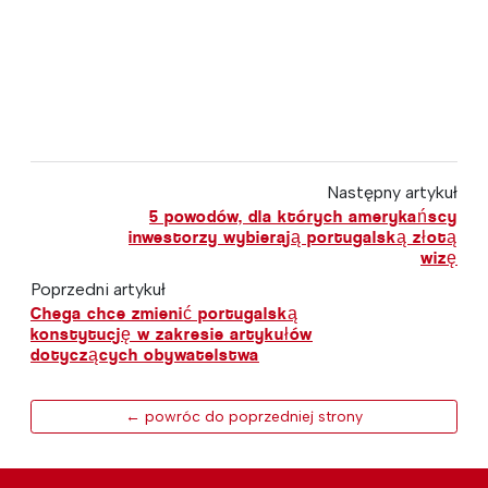
Następny artykuł
5 powodów, dla których amerykańscy
inwestorzy wybierają portugalską złotą
wizę
Poprzedni artykuł
Chega chce zmienić portugalską
konstytucję w zakresie artykułów
dotyczących obywatelstwa
← powróc do poprzedniej strony