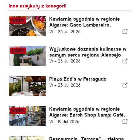
Inne artykuły z kategorii
Kawiarnia tygodnia w regionie
Algarve: Gato Lambareiro,
Armação de Pêra
W -
26 Jul 2026
Wyjątkowe doznania kulinarne w
samym sercu regionu Alentejo
W -
26 Jul 2026
Plaża Edd’s w Ferragudo
W -
25 Jul 2026
Kawiarnia tygodnia w regionie
Algarve: Earth Shop &amp; Café,
Carvoeiro
W -
19 Jul 2026
Restauracja „Terrace” — zielona