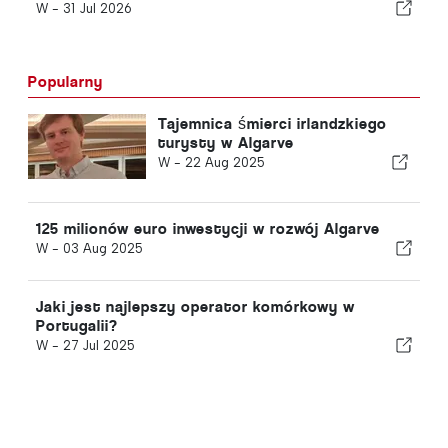
śródziemnomorskiego
W -
31 Jul 2026
Popularny
Tajemnica śmierci irlandzkiego
turysty w Algarve
W -
22 Aug 2025
125 milionów euro inwestycji w rozwój Algarve
W -
03 Aug 2025
Jaki jest najlepszy operator komórkowy w
Portugalii?
W -
27 Jul 2025