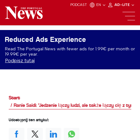
PODCAST
EN
AD-LITE
Reduced Ads Experience
Read The Portugal News with fewer ads for 1.99€ per month or
19.99€ per year.
Podpisz tutaj
Start
Ranie Saidi: "Jedzenie łączy ludzi, ale także łączy cię z tymi, 
Udostępnij ten artykuł: