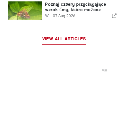
Poznaj cztery przyciągające
wzrok ćmy, które możesz
spotkać w swoim ogrodzie
W -
07 Aug 2026
VIEW ALL ARTICLES