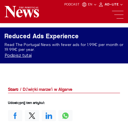
PODCAST
EN
AD-LITE
Reduced Ads Experience
Read The Portugal News with fewer ads for 1.99€ per month or
19.99€ per year.
Podpisz tutaj
Start
Dźwięki marzeń w Algarve
Udostępnij ten artykuł: