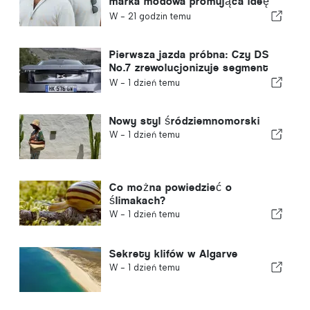
marka modowa promująca ideę
„slow fashion” – VEMANO
W -
21 godzin temu
Pierwsza jazda próbna: Czy DS
No.7 zrewolucjonizuje segment
samochodów elektrycznych?
W -
1 dzień temu
Nowy styl śródziemnomorski
W -
1 dzień temu
Co można powiedzieć o
ślimakach?
W -
1 dzień temu
Sekrety klifów w Algarve
W -
1 dzień temu