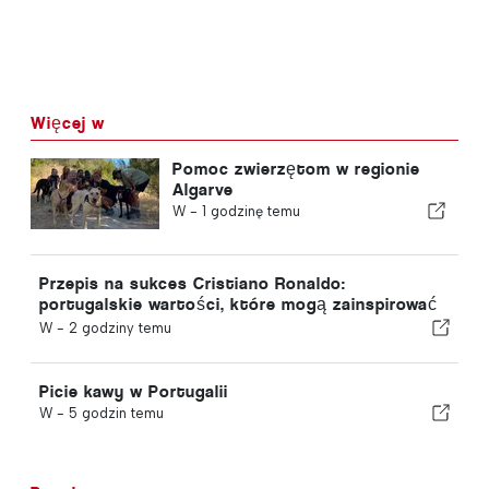
Więcej w
Pomoc zwierzętom w regionie
Algarve
W -
1 godzinę temu
Przepis na sukces Cristiano Ronaldo:
portugalskie wartości, które mogą zainspirować
każdego
W -
2 godziny temu
Picie kawy w Portugalii
W -
5 godzin temu