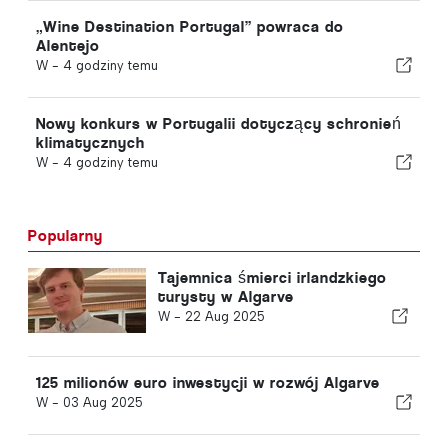
„Wine Destination Portugal” powraca do
Alentejo
W -
4 godziny temu
Nowy konkurs w Portugalii dotyczący schronień
klimatycznych
W -
4 godziny temu
Popularny
Tajemnica śmierci irlandzkiego
turysty w Algarve
W -
22 Aug 2025
125 milionów euro inwestycji w rozwój Algarve
W -
03 Aug 2025