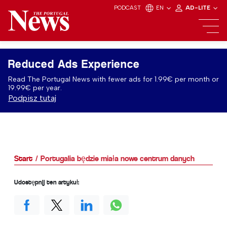
PODCAST
EN
AD-LITE
Reduced Ads Experience
Read The Portugal News with fewer ads for 1.99€ per month or
19.99€ per year.
Podpisz tutaj
Start
Portugalia będzie miała nowe centrum danych
Udostępnij ten artykuł: