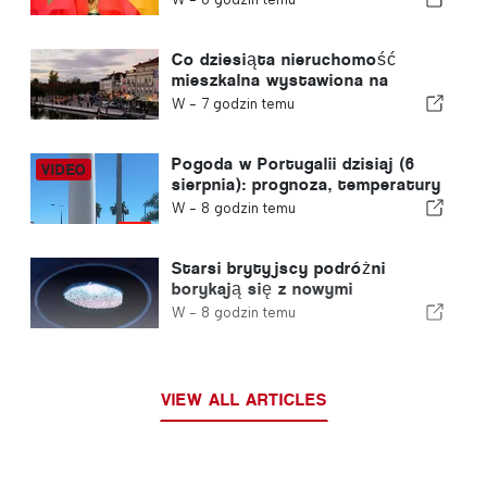
prawa do organizacji Mistrzostw
Świata w Piłce Nożnej w 2030
roku w związku z kryzysem w
Co dziesiąta nieruchomość
Ceucie
mieszkalna wystawiona na
sprzedaż w Portugalii znajduje
W -
7 godzin temu
nabywcę w mniej niż tydzień
Pogoda w Portugalii dzisiaj (6
sierpnia): prognoza, temperatury
i czego można się spodziewać
W -
8 godzin temu
Starsi brytyjscy podróżni
borykają się z nowymi
kontrolami odcisków palców
W -
8 godzin temu
wprowadzonymi przez Unię
Europejską
VIEW ALL ARTICLES