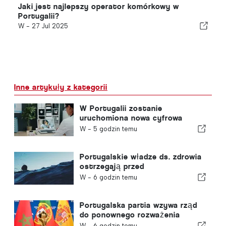
Jaki jest najlepszy operator komórkowy w
Portugalii?
W -
27 Jul 2025
Inne artykuły z kategorii
W Portugalii zostanie
uruchomiona nowa cyfrowa
platforma opieki zdrowotnej
W -
5 godzin temu
Portugalskie władze ds. zdrowia
ostrzegają przed
niebezpieczeństwem utonięcia
W -
6 godzin temu
Portugalska partia wzywa rząd
do ponownego rozważenia
decyzji o przyznaniu Maroku
W -
6 godzin temu