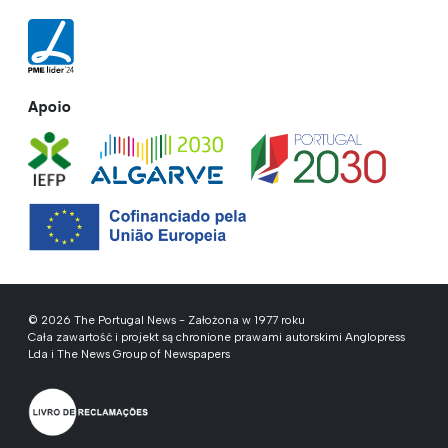
Apoio
© 2026 The Portugal News - Założona w 1977 roku
Cała zawartość i projekt są chronione prawami autorskimi Anglopress
Lda i The News Group of Newspapers