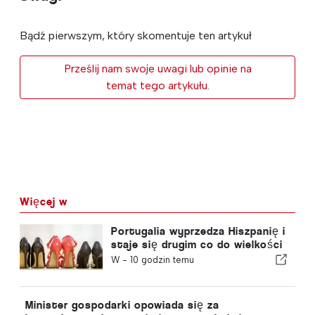
Bądź pierwszym, który skomentuje ten artykuł
Prześlij nam swoje uwagi lub opinie na
temat tego artykułu.
Więcej w
Portugalia wyprzedza Hiszpanię i
staje się drugim co do wielkości
producentem obuwia w Europie
W -
10 godzin temu
Minister gospodarki opowiada się za