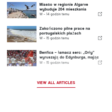
Miasto w regionie Algarve
wybuduje 204 mieszkania
W -
14 godzin temu
Zakończono pilne prace na
portugalskich plażach
W -
15 godzin temu
Benfica – łamacz serc: „Orły”
wyruszają do Edynburga, mając
już jedną nogą w kolejnej rundzie
W -
15 godzin temu
VIEW ALL ARTICLES