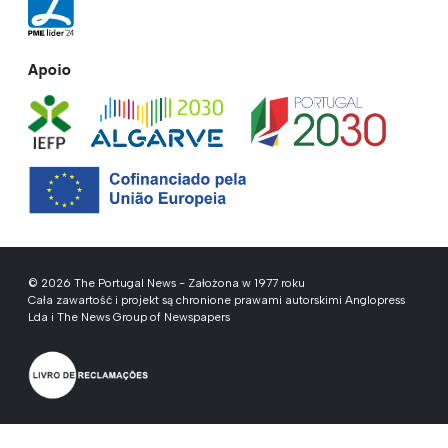
Apoio
© 2026 The Portugal News - Założona w 1977 roku
Cała zawartość i projekt są chronione prawami autorskimi Anglopress
Lda i The News Group of Newspapers