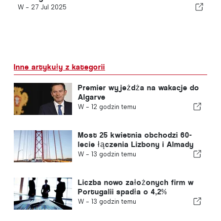
W -
27 Jul 2025
Inne artykuły z kategorii
Premier wyjeżdża na wakacje do
Algarve
W -
12 godzin temu
Most 25 kwietnia obchodzi 60-
lecie łączenia Lizbony i Almady
W -
13 godzin temu
Liczba nowo założonych firm w
Portugalii spadła o 4,2%
W -
13 godzin temu