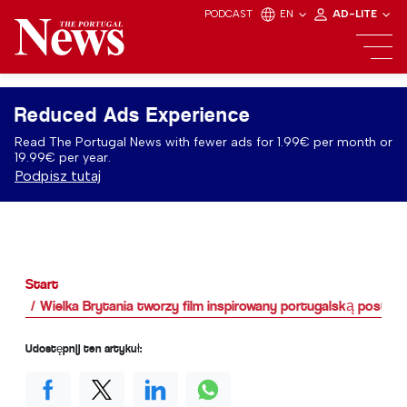
PODCAST
EN
AD-LITE
Reduced Ads Experience
Read The Portugal News with fewer ads for 1.99€ per month or
19.99€ per year.
Podpisz tutaj
Start
Wielka Brytania tworzy film inspirowany portugalską postac
Udostępnij ten artykuł: