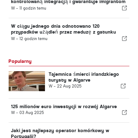
kontrolowaną integracją i gwarantuje imigrantom
przyspieszoną ścieżkę procedury
W -
11 godzin temu
W ciągu jednego dnia odnotowano 120
przypadków użądleń przez meduzę z gatunku
„portugalska meduza”
W -
12 godzin temu
Popularny
Tajemnica śmierci irlandzkiego
turysty w Algarve
W -
22 Aug 2025
125 milionów euro inwestycji w rozwój Algarve
W -
03 Aug 2025
Jaki jest najlepszy operator komórkowy w
Portugalii?