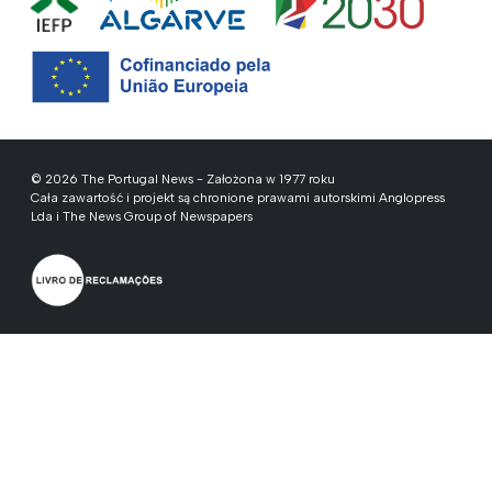
© 2026 The Portugal News - Założona w 1977 roku
Cała zawartość i projekt są chronione prawami autorskimi Anglopress
Lda i The News Group of Newspapers