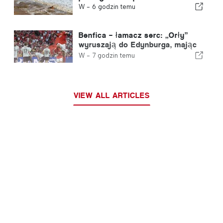
W -
6 godzin temu
Benfica – łamacz serc: „Orły”
wyruszają do Edynburga, mając
już jedną nogą w kolejnej rundzie
W -
7 godzin temu
VIEW ALL ARTICLES