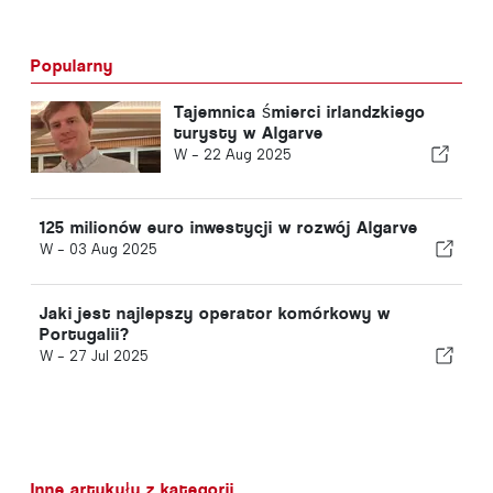
Popularny
Tajemnica śmierci irlandzkiego
turysty w Algarve
W -
22 Aug 2025
125 milionów euro inwestycji w rozwój Algarve
W -
03 Aug 2025
Jaki jest najlepszy operator komórkowy w
Portugalii?
W -
27 Jul 2025
Inne artykuły z kategorii