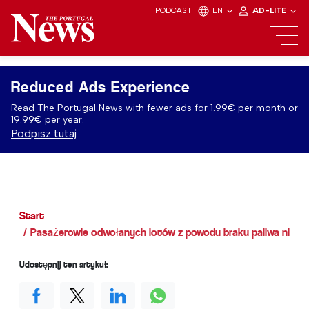
PODCAST
EN
AD-LITE
Reduced Ads Experience
Read The Portugal News with fewer ads for 1.99€ per month or
19.99€ per year.
Podpisz tutaj
Start
Pasażerowie odwołanych lotów z powodu braku paliwa nie o
Udostępnij ten artykuł: