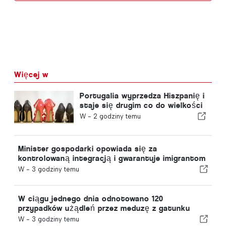
Więcej w
Portugalia wyprzedza Hiszpanię i
staje się drugim co do wielkości
producentem obuwia w Europie
W -
2 godziny temu
Minister gospodarki opowiada się za
kontrolowaną integracją i gwarantuje imigrantom
przyspieszoną ścieżkę procedury
W -
3 godziny temu
W ciągu jednego dnia odnotowano 120
przypadków użądleń przez meduzę z gatunku
„portugalska meduza”
W -
3 godziny temu