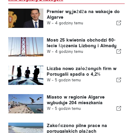
Premier wyjeżdża na wakacje do
Algarve
W -
4 godziny temu
Most 25 kwietnia obchodzi 60-
lecie łączenia Lizbony i Almady
W -
4 godziny temu
Liczba nowo założonych firm w
Portugalii spadła o 4,2%
W -
5 godzin temu
Miasto w regionie Algarve
wybuduje 204 mieszkania
W -
5 godzin temu
Zakończono pilne prace na
portugalskich plażach