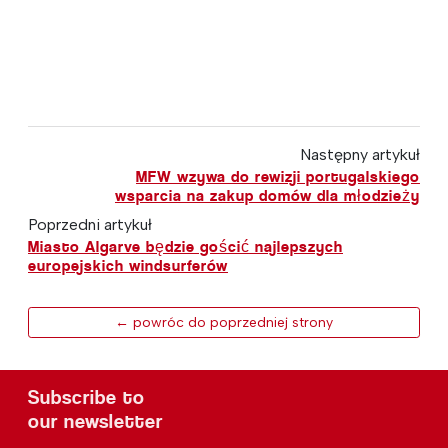
Następny artykuł
MFW wzywa do rewizji portugalskiego
wsparcia na zakup domów dla młodzieży
Poprzedni artykuł
Miasto Algarve będzie gościć najlepszych
europejskich windsurferów
← powróc do poprzedniej strony
Subscribe to
our newsletter