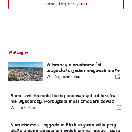
temat tego artykułu.
Więcej w
W branży nieruchomości
przyszłości jeden megawat może
być wart tyle samo, co jeden
W -
6 godzin temu
metr kwadratowy
Samo zwiększenie liczby budowanych obiektów
nie wystarczy: Portugalia musi zmodernizować
swój zasób nieruchomości
W -
1 dzień temu
Nieruchomość tygodnia: Ekskluzywna willa przy
plaży z panoramicznym widokiem na morze i góry