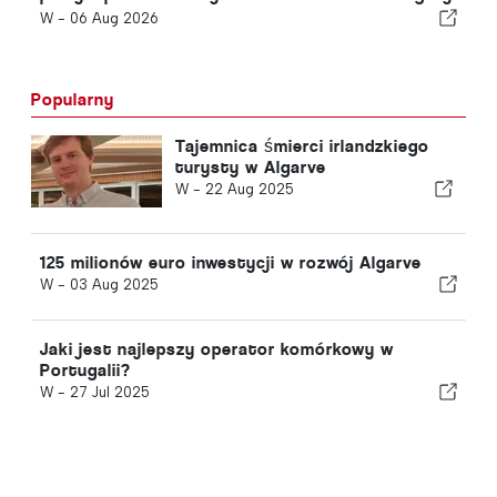
Arrábida
W -
06 Aug 2026
Popularny
Tajemnica śmierci irlandzkiego
turysty w Algarve
W -
22 Aug 2025
125 milionów euro inwestycji w rozwój Algarve
W -
03 Aug 2025
Jaki jest najlepszy operator komórkowy w
Portugalii?
W -
27 Jul 2025