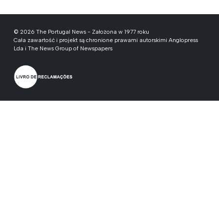
© 2026 The Portugal News - Założona w 1977 roku
Cała zawartość i projekt są chronione prawami autorskimi Anglopress
Lda i The News Group of Newspapers