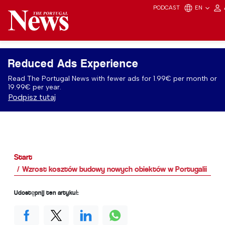
PODCAST
EN
Reduced Ads Experience
Read The Portugal News with fewer ads for 1.99€ per month or
19.99€ per year.
Podpisz tutaj
Start
Wzrost kosztów budowy nowych obiektów w Portugalii
Udostępnij ten artykuł: