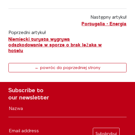
Następny artykuł
Portugalia - Energia
Poprzedni artykuł
Niemiecki turysta wygrywa
odszkodowanie w sporze o brak leżaka w
hotelu
← powróc do poprzedniej strony
Subscribe to
our newsletter
Nazwa
Email address
Subskrybuj