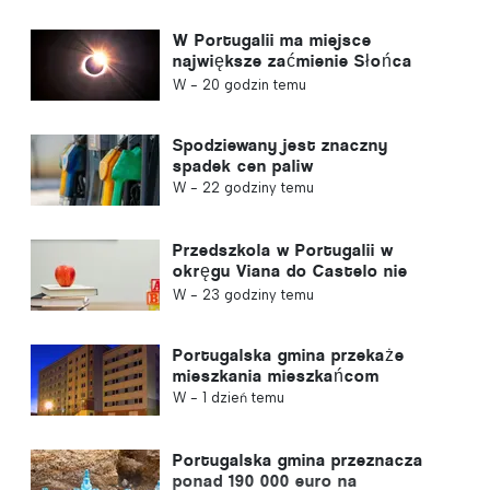
W Portugalii ma miejsce
największe zaćmienie Słońca
tego stulecia
W -
20 godzin temu
Spodziewany jest znaczny
spadek cen paliw
W -
22 godziny temu
Przedszkola w Portugalii w
okręgu Viana do Castelo nie
zostaną zamknięte
W -
23 godziny temu
Portugalska gmina przekaże
mieszkania mieszkańcom
W -
1 dzień temu
Portugalska gmina przeznacza
ponad 190 000 euro na