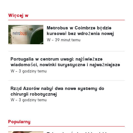
Więcej w
Metrobus w Coimbrze będzie
kursował bez wdrożenia nowej
funkcji
W -
39 minut temu
Portugalia w centrum uwagi: najświeższe
wiadomości, nowinki turystyczne i najważniejsze
tematy z pierwszych stron gazet
W -
3 godziny temu
Rząd Azorów nabył dwa nowe systemy do
chirurgii robotycznej
W -
3 godziny temu
Popularny