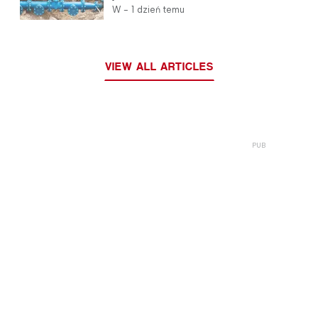
zaopatrzenie w wodę
W -
1 dzień temu
VIEW ALL ARTICLES