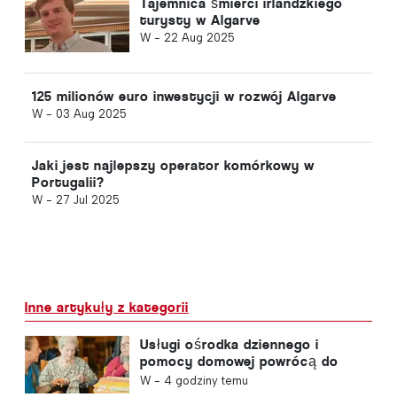
Tajemnica śmierci irlandzkiego
turysty w Algarve
W -
22 Aug 2025
125 milionów euro inwestycji w rozwój Algarve
W -
03 Aug 2025
Jaki jest najlepszy operator komórkowy w
Portugalii?
W -
27 Jul 2025
Inne artykuły z kategorii
Usługi ośrodka dziennego i
pomocy domowej powrócą do
gminy w Portugalii
W -
4 godziny temu