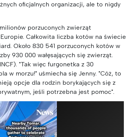
nych oficjalnych organizacji, ale to nigdy
0 milionów porzuconych zwierząt
Europie. Całkowita liczba kotów na świecie
liard. Około 830 541 porzuconych kotów w
czby 930 000 wałęsających się zwierząt.
NCF). "Tak więc furgonetka z 30
pla w morzu!" uśmiecha się Jenny. "Cóż, to
nieją opcje dla rodzin borykających się z
rywatnym, jeśli potrzebna jest pomoc".