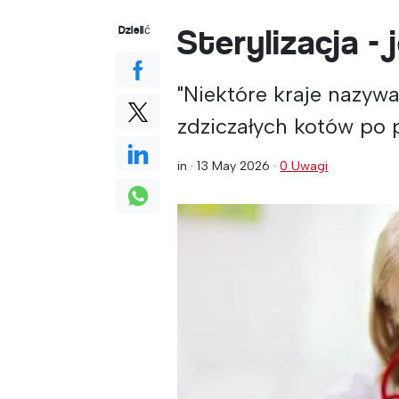
Sterylizacja -
Dzielić
"Niektóre kraje nazywa
zdziczałych kotów po p
in ·
13 May 2026
·
0 Uwagi