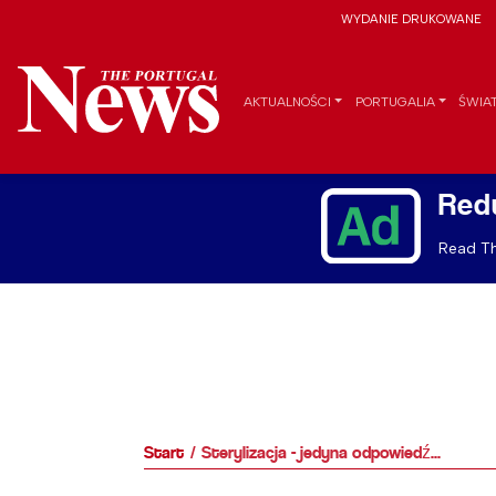
WYDANIE DRUKOWANE
AKTUALNOŚCI
PORTUGALIA
ŚWIA
Red
Read Th
Start
Sterylizacja - jedyna odpowiedź...