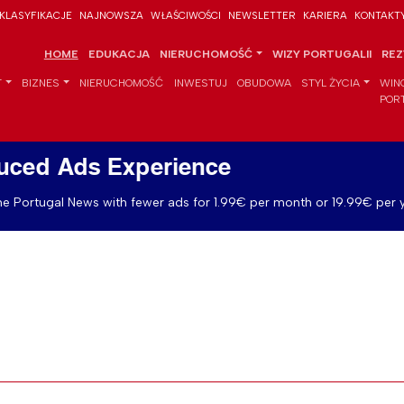
KLASYFIKACJE
NAJNOWSZA
WŁAŚCIWOŚCI
NEWSLETTER
KARIERA
KONTAKT
HOME
EDUKACJA
NIERUCHOMOŚĆ
WIZY PORTUGALII
REZ
T
BIZNES
NIERUCHOMOŚĆ
INWESTUJ
OBUDOWA
STYL ŻYCIA
WIN
POR
uced Ads Experience
e Portugal News with fewer ads for 1.99€ per month or 19.99€ per y