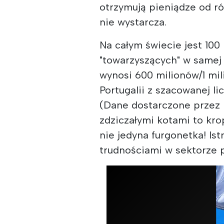
otrzymują pieniądze od róż
nie wystarcza.
Na całym świecie jest 10
"towarzyszących" w samej 
wynosi 600 milionów/1 mi
Portugalii z szacowanej li
(Dane dostarczone przez I
zdziczałymi kotami to kro
nie jedyna furgonetka! Ist
trudnościami w sektorze p