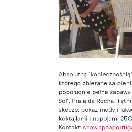
Absolutną "koniecznością
którego zbierane są pieni
popołudnie pełne zabawy.
Sol", Praia da Rocha. Tęt
skecze, pokaz mody i luks
koktajlami i napojami 25€
Kontakt:
show.apaaportug