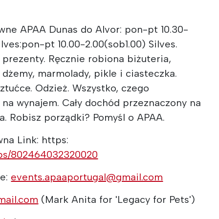
wne APAA Dunas do Alvor: pon-pt 10.30-
ilves:pon-pt 10.00-2.00(sob1.00) Silves.
 prezenty. Ręcznie robiona biżuteria,
dżemy, marmolady, pikle i ciasteczka.
sztućce. Odzież. Wszystko, czego
 na wynajem. Cały dochód przeznaczony na
a. Robisz porządki? Pomyśl o APAA.
na Link: https:
ups/802464032320020
ie:
events.apaaportugal@gmail.com
mail.com
(Mark Anita for 'Legacy for Pets')