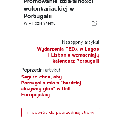
Promowanie działalności
wolontariackiej w
Portugalii
W -
1 dzień temu
Następny artykuł
Wydarzenia TEDx w Lagos
i Lizbonie wzmacniają
kalendarz Portugalii
Poprzedni artykuł
Seguro chce, aby
Portugalia miała "bardziej
aktywny głos" w Unii
Europejskiej
← powróc do poprzedniej strony