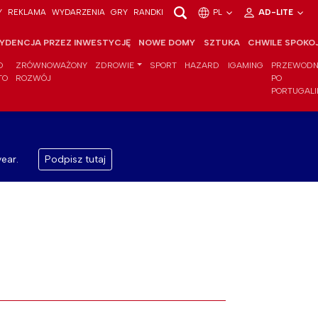
Y
REKLAMA
WYDARZENIA
GRY
RANDKI
PL
AD-LITE
YDENCJA PRZEZ INWESTYCJĘ
NOWE DOMY
SZTUKA
CHWILE SPOKO
O
ZRÓWNOWAŻONY
ZDROWIE
SPORT
HAZARD
IGAMING
PRZEWODN
TO
ROZWÓJ
PO
PORTUGALI
ear.
Podpisz tutaj