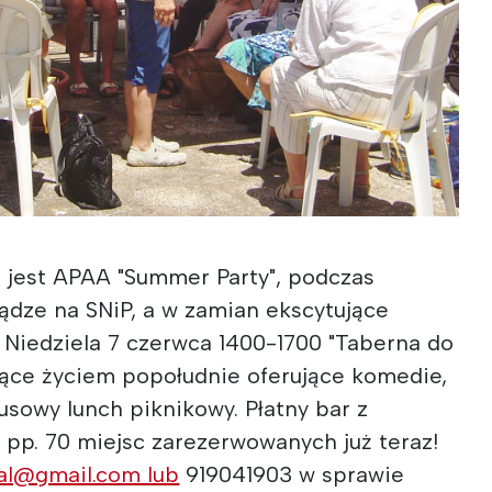
" jest APAA "Summer Party", podczas
ądze na SNiP, a w zamian ekscytujące
 Niedziela 7 czerwca 1400-1700 "Taberna do
niące życiem popołudnie oferujące komedie,
usowy lunch piknikowy. Płatny bar z
 pp. 70 miejsc zarezerwowanych już teraz!
al@gmail.com lub
919041903 w sprawie