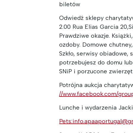
biletów
Odwiedź sklepy charytaty
2.00 Rua Elias Garcia 20,S
Prawdziwe okazje. Książki,
ozdoby. Domowe chutney, 
Szkło, serwisy obiadowe, 
potrzebujesz do domu lub
SNiP i porzucone zwierzęt
Potrójna aukcja charytatyw
//www.facebook.com/gro
Lunche i wydarzenia Jack
Pets:info.apaaportugal@g