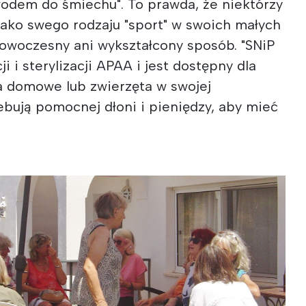
wodem do śmiechu". To prawda, że niektórzy
 jako swego rodzaju "sport" w swoich małych
 nowoczesny ani wykształcony sposób. "SNiP
i i sterylizacji APAA i jest dostępny dla
a domowe lub zwierzęta w swojej
ebują pomocnej dłoni i pieniędzy, aby mieć