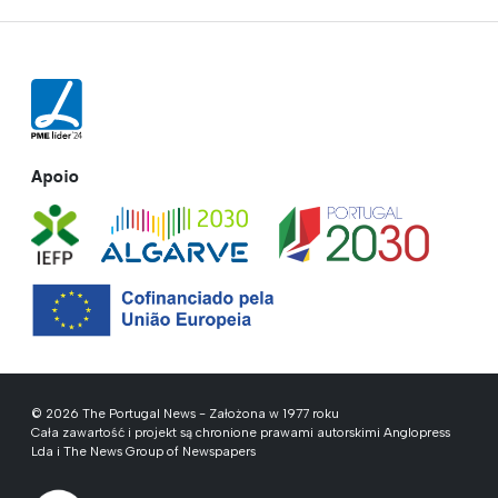
Apoio
© 2026 The Portugal News - Założona w 1977 roku
Cała zawartość i projekt są chronione prawami autorskimi Anglopress
Lda i The News Group of Newspapers