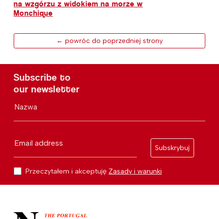
na wzgórzu z widokiem na morze w
Monchique
← powróc do poprzedniej strony
Subscribe to
our newsletter
Nazwa
Email address
Subskrybuj
Przeczytałem i akceptuję
Zasady i warunki