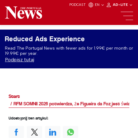
PODCAST
EN
AD-LITE
Reduced Ads Experience
Read The Portugal News with fewer ads for 1.99€ per month or
19.99€ per year.
Podpisz tutaj
Start
RFM SOMNII 2026 potwierdza, że Figueira da Foz jest światow
Udostępnij ten artykuł: