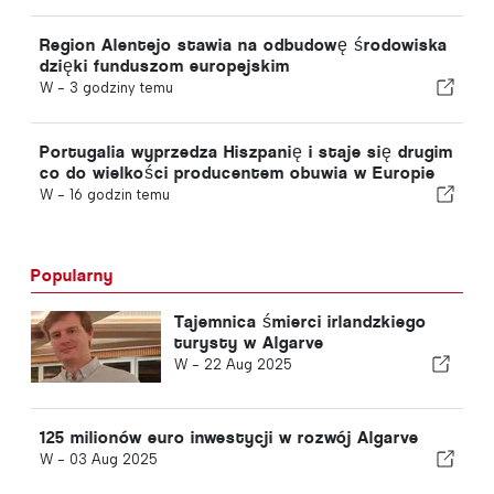
Region Alentejo stawia na odbudowę środowiska
dzięki funduszom europejskim
W -
3 godziny temu
Portugalia wyprzedza Hiszpanię i staje się drugim
co do wielkości producentem obuwia w Europie
W -
16 godzin temu
Popularny
Tajemnica śmierci irlandzkiego
turysty w Algarve
W -
22 Aug 2025
125 milionów euro inwestycji w rozwój Algarve
W -
03 Aug 2025