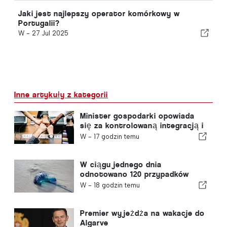
Jaki jest najlepszy operator komórkowy w
Portugalii?
W -
27 Jul 2025
Inne artykuły z kategorii
Minister gospodarki opowiada
się za kontrolowaną integracją i
gwarantuje imigrantom
W -
17 godzin temu
przyspieszoną ścieżkę
procedury
W ciągu jednego dnia
odnotowano 120 przypadków
użądleń przez meduzę z gatunku
W -
18 godzin temu
„portugalska meduza”
Premier wyjeżdża na wakacje do
Algarve