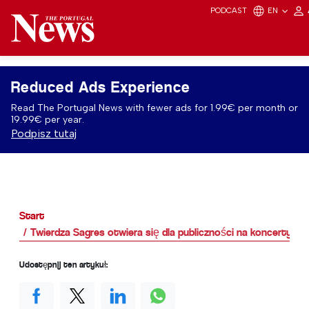
PODCAST
EN
Reduced Ads Experience
Read The Portugal News with fewer ads for 1.99€ per month or
19.99€ per year.
Podpisz tutaj
Start
Twierdza Sagres otwiera się dla publiczności na koncerty
Udostępnij ten artykuł: