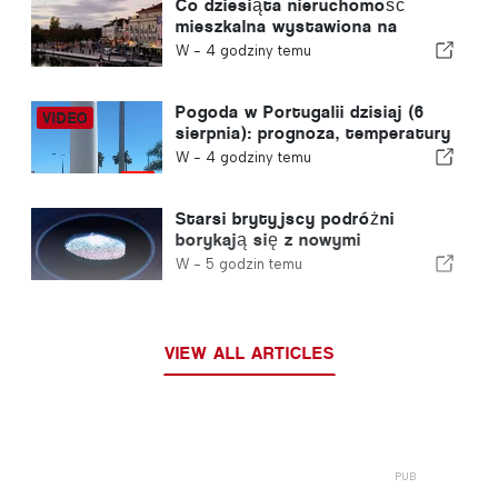
roku w związku z kryzysem w
Co dziesiąta nieruchomość
Ceucie
mieszkalna wystawiona na
sprzedaż w Portugalii znajduje
W -
4 godziny temu
nabywcę w mniej niż tydzień
Pogoda w Portugalii dzisiaj (6
sierpnia): prognoza, temperatury
i czego można się spodziewać
W -
4 godziny temu
Starsi brytyjscy podróżni
borykają się z nowymi
kontrolami odcisków palców
W -
5 godzin temu
wprowadzonymi przez Unię
Europejską
VIEW ALL ARTICLES