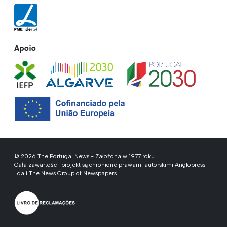
Apoio
© 2026 The Portugal News - Założona w 1977 roku
Cała zawartość i projekt są chronione prawami autorskimi Anglopress
Lda i The News Group of Newspapers