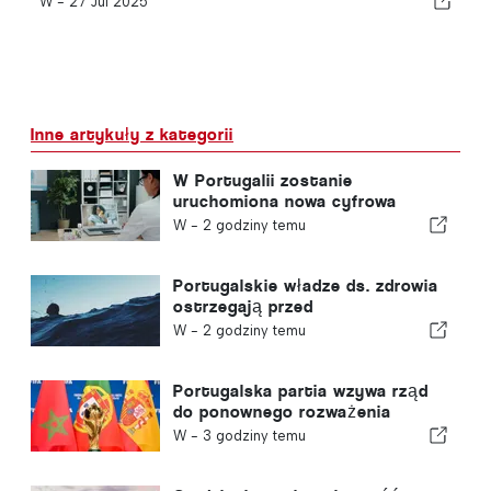
W -
27 Jul 2025
Inne artykuły z kategorii
W Portugalii zostanie
uruchomiona nowa cyfrowa
platforma opieki zdrowotnej
W -
2 godziny temu
Portugalskie władze ds. zdrowia
ostrzegają przed
niebezpieczeństwem utonięcia
W -
2 godziny temu
Portugalska partia wzywa rząd
do ponownego rozważenia
decyzji o przyznaniu Maroku
W -
3 godziny temu
prawa do organizacji Mistrzostw
Świata w Piłce Nożnej w 2030