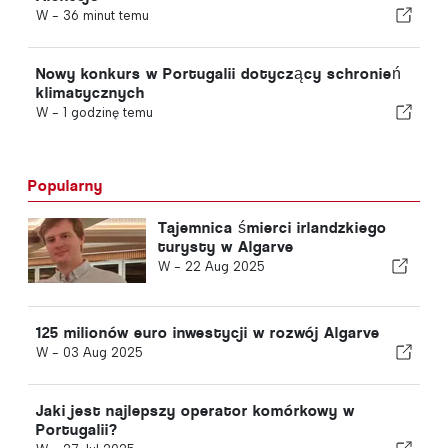
W -
36 minut temu
Nowy konkurs w Portugalii dotyczący schronień
klimatycznych
W -
1 godzinę temu
Popularny
Tajemnica śmierci irlandzkiego
turysty w Algarve
W -
22 Aug 2025
125 milionów euro inwestycji w rozwój Algarve
W -
03 Aug 2025
Jaki jest najlepszy operator komórkowy w
Portugalii?