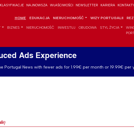
KLASYFIKACJE
NAJNOWSZA
WŁAŚCIWOŚCI
NEWSLETTER
KARIERA
KONTAKT
HOME
EDUKACJA
NIERUCHOMOŚĆ
WIZY PORTUGALII
REZ
T
BIZNES
NIERUCHOMOŚĆ
INWESTUJ
OBUDOWA
STYL ŻYCIA
WIN
POR
uced Ads Experience
e Portugal News with fewer ads for 1.99€ per month or 19.99€ per y
lię