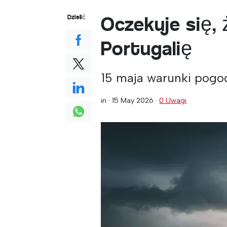
Oczekuje się,
Dzielić
Portugalię
15 maja warunki pogod
in ·
15 May 2026
·
0 Uwagi