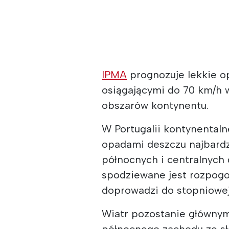
IPMA
prognozuje lekkie op
osiągającymi do 70 km/h 
obszarów kontynentu.
W Portugalii kontynentaln
opadami deszczu najbard
północnych i centralnych
spodziewane jest rozpogo
doprowadzi do stopniowe
Wiatr pozostanie głównym
północnego zachodu ze sł