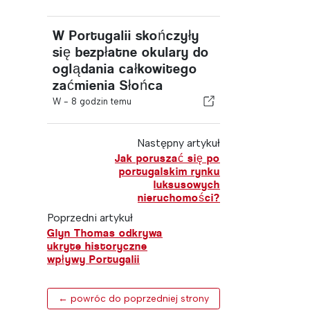
W Portugalii skończyły
się bezpłatne okulary do
oglądania całkowitego
zaćmienia Słońca
W -
8 godzin temu
Następny artykuł
Jak poruszać się po
portugalskim rynku
luksusowych
nieruchomości?
Poprzedni artykuł
Glyn Thomas odkrywa
ukryte historyczne
wpływy Portugalii
← powróc do poprzedniej strony