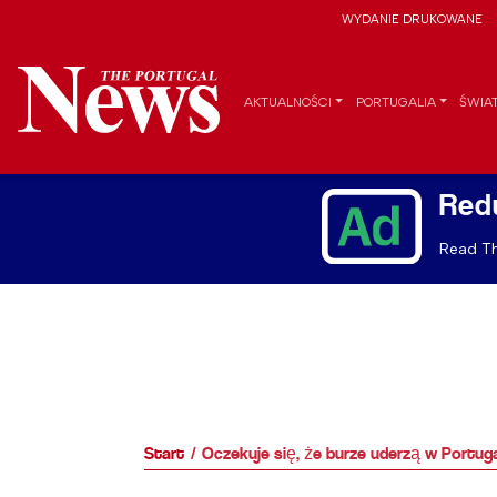
WYDANIE DRUKOWANE
AKTUALNOŚCI
PORTUGALIA
ŚWIA
Red
Read Th
Start
Oczekuje się, że burze uderzą w Portuga