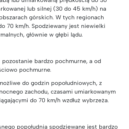
rkowanej lub silnej (30 do 45 km/h) na
obszarach górskich. W tych regionach
 70 km/h. Spodziewany jest niewielki
alnych, głównie w głębi lądu.
o pozostanie bardzo pochmurne, a od
ęściowo pochmurne.
możliwe do godzin popołudniowych, z
ółnocnego zachodu, czasami umiarkowanym
siągającymi do 70 km/h wzdłuż wybrzeża.
snego popołudnia spodziewane jest bardzo