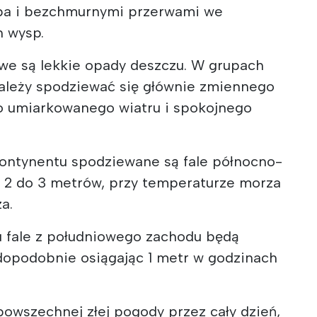
ba i bezchmurnymi przerwami we
h wysp.
iwe są lekkie opady deszczu. W grupach
należy spodziewać się głównie zmiennego
o umiarkowanego wiatru i spokojnego
ontynentu spodziewane są fale północno-
 2 do 3 metrów, przy temperaturze morza
za.
 fale z południowego zachodu będą
wdopodobnie osiągając 1 metr w godzinach
powszechnej złej pogody przez cały dzień,