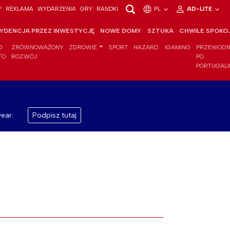
Y
REKLAMA
WYDARZENIA
GRY
RANDKI
PL
AD-LITE
YDENCJA PRZEZ INWESTYCJĘ
NOWE DOMY
SZTUKA
CHWILE SPOKO
O
ZRÓWNOWAŻONY
ZDROWIE
SPORT
HAZARD
IGAMING
PRZEWODN
TO
ROZWÓJ
PO
PORTUGALI
ear.
Podpisz tutaj