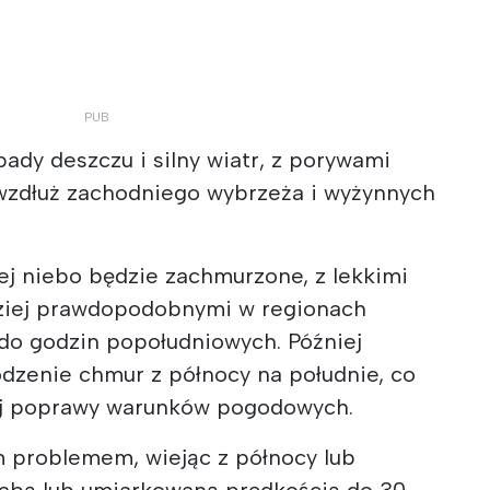
ady deszczu i silny wiatr, z porywami
wzdłuż zachodniego wybrzeża i wyżynnych
ej niebo będzie zachmurzone, z lekkimi
ziej prawdopodobnymi w regionach
 do godzin popołudniowych. Później
dzenie chmur z północy na południe, co
j poprawy warunków pogodowych.
 problemem, wiejąc z północy lub
abą lub umiarkowaną prędkością do 30