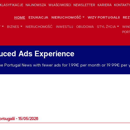
KLASYFIKACJE
NAJNOWSZA
WŁAŚCIWOŚCI
NEWSLETTER
KARIERA
KONTAKT
HOME
EDUKACJA
NIERUCHOMOŚĆ
WIZY PORTUGALII
REZ
T
BIZNES
NIERUCHOMOŚĆ
INWESTUJ
OBUDOWA
STYL ŻYCIA
WIN
POR
uced Ads Experience
e Portugal News with fewer ads for 1.99€ per month or 19.99€ per y
tugalii - 15/05/2026