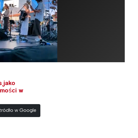
s jako
omości w
 źródło w Google