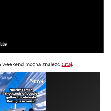
a weekend można znaleźć
tutaj
.