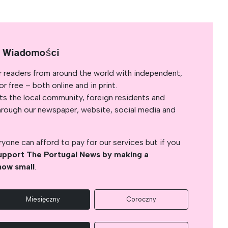
e Wiadomości
r readers from around the world with independent,
 free – both online and in print.
s the local community, foreign residents and
s through our newspaper, website, social media and
yone can afford to pay for our services but if you
upport The Portugal News by making a
how small
.
Miesięczny
Coroczny