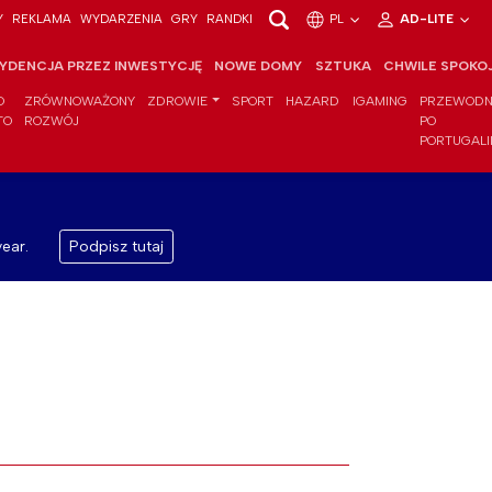
Y
REKLAMA
WYDARZENIA
GRY
RANDKI
PL
AD-LITE
YDENCJA PRZEZ INWESTYCJĘ
NOWE DOMY
SZTUKA
CHWILE SPOKO
O
ZRÓWNOWAŻONY
ZDROWIE
SPORT
HAZARD
IGAMING
PRZEWODN
TO
ROZWÓJ
PO
PORTUGALI
ear.
Podpisz tutaj