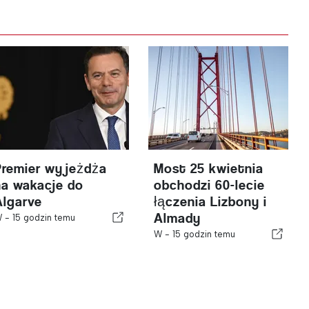
Premier wyjeżdża
Most 25 kwietnia
na wakacje do
obchodzi 60-lecie
Algarve
łączenia Lizbony i
Almady
W -
15 godzin temu
W -
15 godzin temu