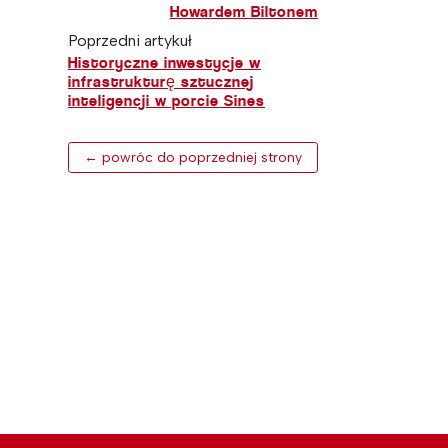
Howardem Biltonem
Poprzedni artykuł
Historyczne inwestycje w
infrastrukturę sztucznej
inteligencji w porcie Sines
← powróc do poprzedniej strony