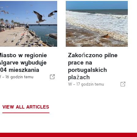
Miasto w regionie
Zakończono pilne
Algarve wybuduje
prace na
204 mieszkania
portugalskich
plażach
W -
16 godzin temu
W -
17 godzin temu
VIEW ALL ARTICLES