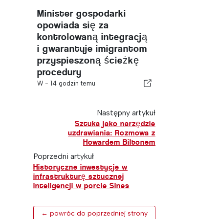
Minister gospodarki
opowiada się za
kontrolowaną integracją
i gwarantuje imigrantom
przyspieszoną ścieżkę
procedury
W -
14 godzin temu
Następny artykuł
Sztuka jako narzędzie
uzdrawiania: Rozmowa z
Howardem Biltonem
Poprzedni artykuł
Historyczne inwestycje w
infrastrukturę sztucznej
inteligencji w porcie Sines
← powróc do poprzedniej strony