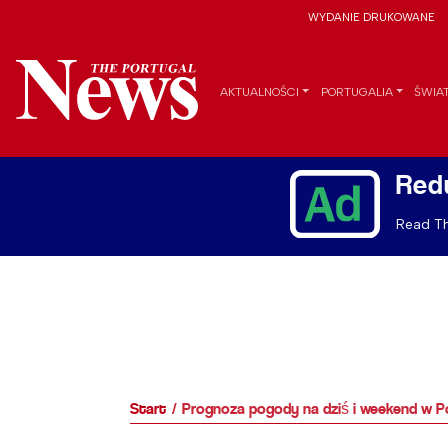
WYDANIE DRUKOWANE
AKTUALNOŚCI
PORTUGALIA
ŚWIA
Red
Read Th
Start
Prognoza pogody na dziś i weekend w Por