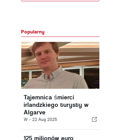
Popularny
Tajemnica śmierci
irlandzkiego turysty w
Algarve
W -
22 Aug 2025
125 milionów euro