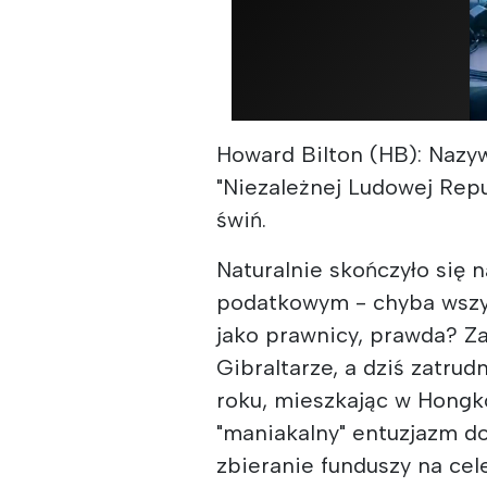
Howard Bilton (HB): Nazy
"Niezależnej Ludowej Rep
świń.
Naturalnie skończyło się 
podatkowym - chyba wszy
jako prawnicy, prawda? Za
Gibraltarze, a dziś zatru
roku, mieszkając w Hongk
"maniakalny" entuzjazm d
zbieranie funduszy na cel