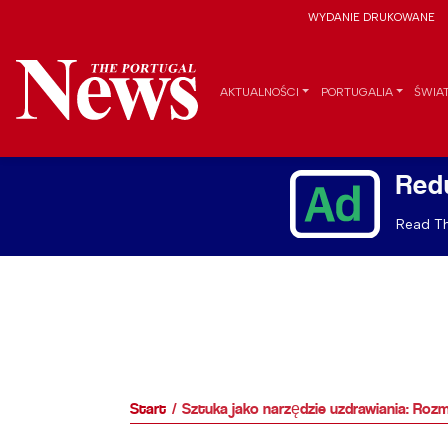
WYDANIE DRUKOWANE
AKTUALNOŚCI
PORTUGALIA
ŚWIA
Red
Read Th
Start
Sztuka jako narzędzie uzdrawiania: Ro