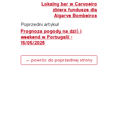
Lokalny bar w Carvoeiro
zbiera fundusze dla
Algarve Bombeiros
Poprzedni artykuł
Prognoza pogody na dziś i
weekend w Portugalii -
15/05/2026
← powróc do poprzedniej strony