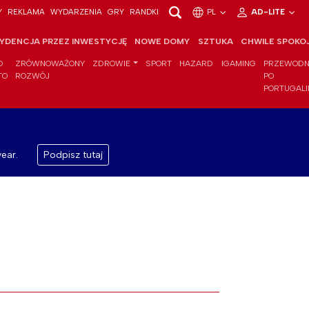
Y
REKLAMA
WYDARZENIA
GRY
RANDKI
PL
AD-LITE
YDENCJA PRZEZ INWESTYCJĘ
NOWE DOMY
SZTUKA
CHWILE SPOKO
O
ZRÓWNOWAŻONY
ZDROWIE
SPORT
HAZARD
IGAMING
PRZEWODN
TO
ROZWÓJ
PO
PORTUGALI
ear.
Podpisz tutaj