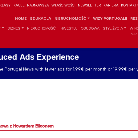
KLASYFIKACJE
NAJNOWSZA
WŁAŚCIWOŚCI
NEWSLETTER
KARIERA
KONTAKT
HOME
EDUKACJA
NIERUCHOMOŚĆ
WIZY PORTUGALII
REZ
T
BIZNES
NIERUCHOMOŚĆ
INWESTUJ
OBUDOWA
STYL ŻYCIA
WIN
POR
uced Ads Experience
e Portugal News with fewer ads for 1.99€ per month or 19.99€ per y
zmowa z Howardem Biltonem