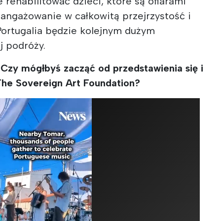
 rehabilitować dzieci, które są ofiarami
aangażowanie w całkowitą przejrzystość i
Portugalia będzie kolejnym dużym
j podróży.
Czy mógłbyś zacząć od przedstawienia się i
The Sovereign Art Foundation?