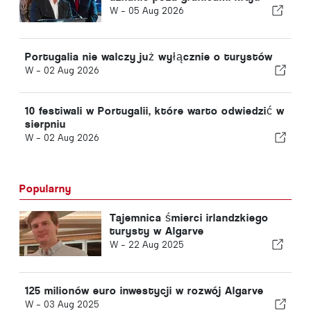
W -
05 Aug 2026
Portugalia nie walczy już wyłącznie o turystów
W -
02 Aug 2026
10 festiwali w Portugalii, które warto odwiedzić w
sierpniu
W -
02 Aug 2026
Popularny
Tajemnica śmierci irlandzkiego
turysty w Algarve
W -
22 Aug 2025
125 milionów euro inwestycji w rozwój Algarve
W -
03 Aug 2025