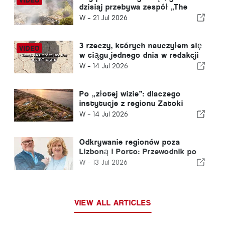
dzisiaj przebywa zespół „The
Portugal News”?
W -
21 Jul 2026
3 rzeczy, których nauczyłem się
w ciągu jednego dnia w redakcji
„The Portugal News”
W -
14 Jul 2026
Po „złotej wizie”: dlaczego
instytucje z regionu Zatoki
Perskiej nadal inwestują w
W -
14 Jul 2026
Portugalii
Odkrywanie regionów poza
Lizboną i Porto: Przewodnik po
północnej Portugalii i Srebrnym
W -
13 Jul 2026
Wybrzeżu
VIEW ALL ARTICLES