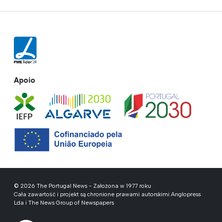
Apoio
© 2026 The Portugal News - Założona w 1977 roku
Cała zawartość i projekt są chronione prawami autorskimi Anglopress
Lda i The News Group of Newspapers