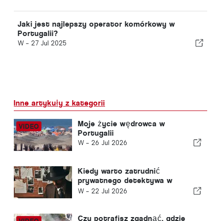
Jaki jest najlepszy operator komórkowy w
Portugalii?
W -
27 Jul 2025
Inne artykuły z kategorii
Moje życie wędrowca w
Portugalii
W -
26 Jul 2026
Kiedy warto zatrudnić
prywatnego detektywa w
Portugalii? Pięć sytuacji, w
W -
22 Jul 2026
których rzetelne informacje
mogą mieć decydujące
znaczenie
Czy potrafisz zgadnąć, gdzie