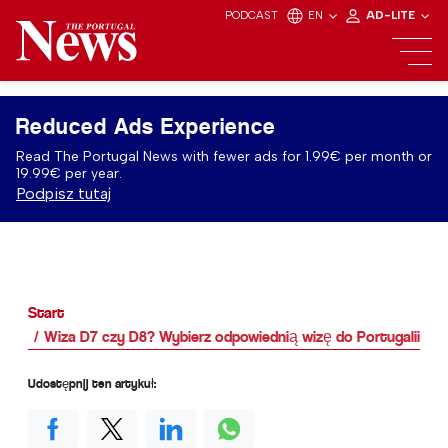
PODCAST
EN
AD-LITE
Reduced Ads Experience
Read The Portugal News with fewer ads for 1.99€ per month or
19.99€ per year.
Podpisz tutaj
Start
Wiza D7 czy D8? Wybierz odpowiednią wizę do Portugalii w 2
Udostępnij ten artykuł: