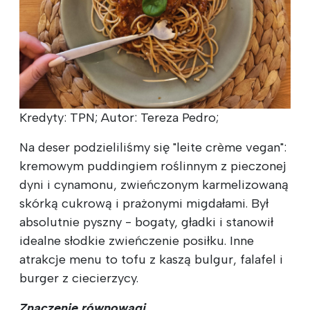
Kredyty: TPN; Autor: Tereza Pedro;
Na deser podzieliliśmy się "leite crème vegan":
kremowym puddingiem roślinnym z pieczonej
dyni i cynamonu, zwieńczonym karmelizowaną
skórką cukrową i prażonymi migdałami. Był
absolutnie pyszny - bogaty, gładki i stanowił
idealne słodkie zwieńczenie posiłku. Inne
atrakcje menu to tofu z kaszą bulgur, falafel i
burger z ciecierzycy.
Znaczenie równowagi