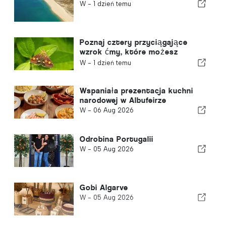
W -
1 dzień temu
Poznaj cztery przyciągające
wzrok ćmy, które możesz
spotkać w swoim ogrodzie
W -
1 dzień temu
Wspaniała prezentacja kuchni
narodowej w Albufeirze
W -
06 Aug 2026
Odrobina Portugalii
W -
05 Aug 2026
Gobi Algarve
W -
05 Aug 2026