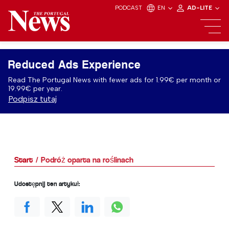
PODCAST
EN
AD-LITE
Reduced Ads Experience
Read The Portugal News with fewer ads for 1.99€ per month or
19.99€ per year.
Podpisz tutaj
Start
Podróż oparta na roślinach
Udostępnij ten artykuł: