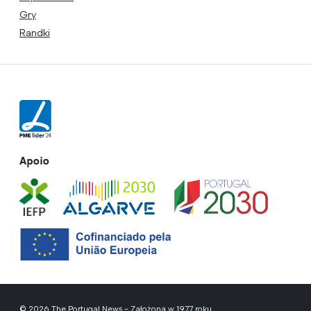
Gry
Randki
Apoio
© 2026 The Portugal News - Założona w 1977 roku