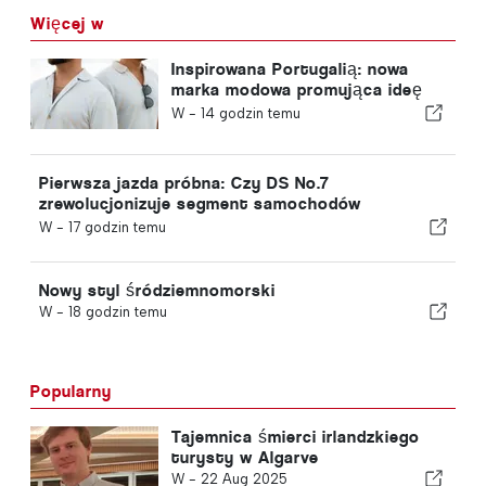
Więcej w
Inspirowana Portugalią: nowa
marka modowa promująca ideę
„slow fashion” – VEMANO
W -
14 godzin temu
Pierwsza jazda próbna: Czy DS No.7
zrewolucjonizuje segment samochodów
elektrycznych?
W -
17 godzin temu
Nowy styl śródziemnomorski
W -
18 godzin temu
Popularny
Tajemnica śmierci irlandzkiego
turysty w Algarve
W -
22 Aug 2025