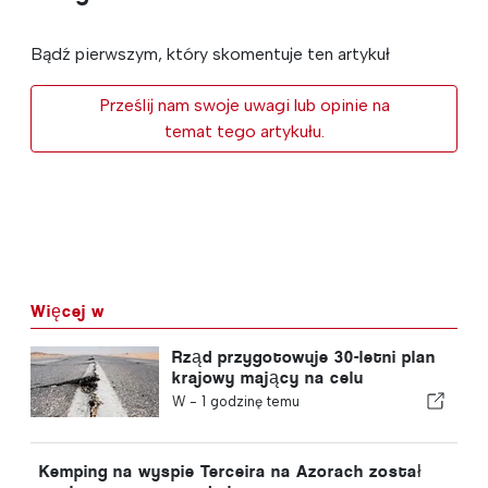
Bądź pierwszym, który skomentuje ten artykuł
Prześlij nam swoje uwagi lub opinie na
temat tego artykułu.
Więcej w
Rząd przygotowuje 30-letni plan
krajowy mający na celu
zwiększenie odporności
W -
1 godzinę temu
Portugalii na silne trzęsienia
ziemi
Kemping na wyspie Terceira na Azorach został