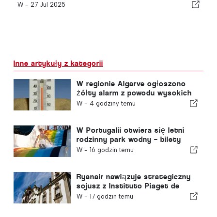
W -
27 Jul 2025
Inne artykuły z kategorii
W regionie Algarve ogłoszono
żółty alarm z powodu wysokich
temperatur
W -
4 godziny temu
W Portugalii otwiera się letni
rodzinny park wodny – bilety
kosztują 2 euro
W -
16 godzin temu
Ryanair nawiązuje strategiczny
sojusz z Instituto Piaget de
Viseu w zakresie szkoleń dla
W -
17 godzin temu
sektora lotniczego w Portugalii