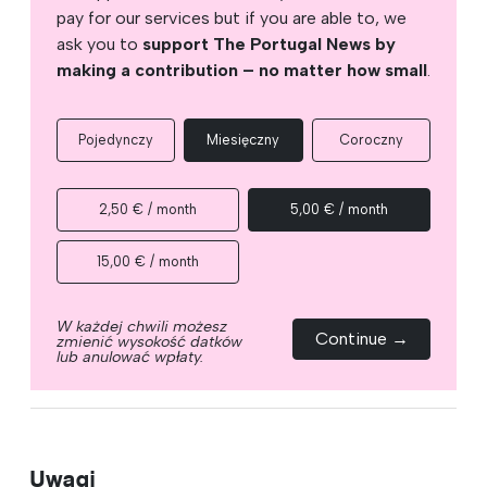
pay for our services but if you are able to, we
ask you to
support The Portugal News by
making a contribution – no matter how small
.
Pojedynczy
Miesięczny
Coroczny
2,50 € / month
5,00 € / month
15,00 € / month
W każdej chwili możesz
Continue →
zmienić wysokość datków
lub anulować wpłaty.
Uwagi