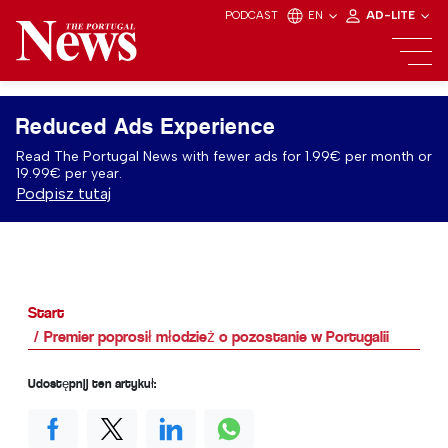
PODCAST
EN
AD-LITE
Reduced Ads Experience
Read The Portugal News with fewer ads for 1.99€ per month or
19.99€ per year.
Podpisz tutaj
Start
Premier poprosił młodzież o pozostanie w Portugalii
Udostępnij ten artykuł: