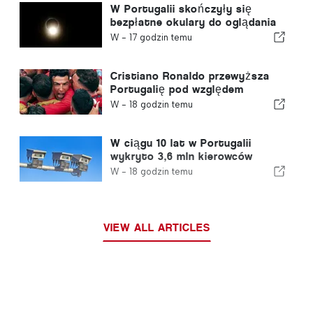
W Portugalii skończyły się
bezpłatne okulary do oglądania
całkowitego zaćmienia Słońca
W -
17 godzin temu
Cristiano Ronaldo przewyższa
Portugalię pod względem
wartości komercyjnej
W -
18 godzin temu
W ciągu 10 lat w Portugalii
wykryto 3,6 mln kierowców
przekraczających prędkość
W -
18 godzin temu
VIEW ALL ARTICLES