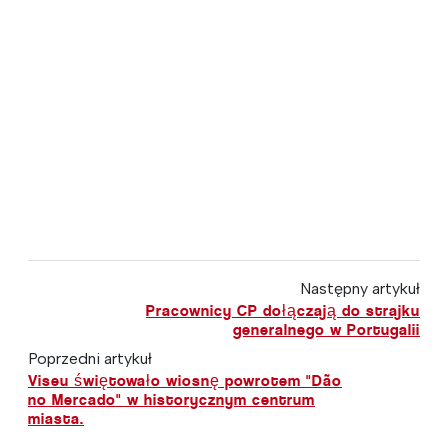
Następny artykuł
Pracownicy CP dołączają do strajku
generalnego w Portugalii
Poprzedni artykuł
Viseu świętowało wiosnę powrotem "Dão
no Mercado" w historycznym centrum
miasta.