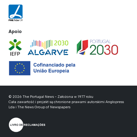
Apoio
© 2026 The Portugal News - Założona w 1977 roku
Cała zawartość i projekt są chronione prawami autorskimi Anglopress
Lda i The News Group of Newspapers