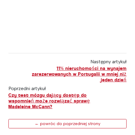
Następny artykuł
11% nieruchomości na wynajem
zarezerwowanych w Portugalii w mniej niż
jeden dzień
Poprzedni artykuł
Czy test mózgu dający dostęp do
wspomnień może rozwiązać sprawę
Madeleine McCann?
← powróc do poprzedniej strony