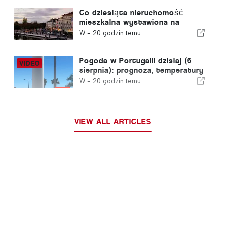
Świata w Piłce Nożnej w 2030
roku w związku z kryzysem w
Co dziesiąta nieruchomość
Ceucie
mieszkalna wystawiona na
sprzedaż w Portugalii znajduje
W -
20 godzin temu
nabywcę w mniej niż tydzień
Pogoda w Portugalii dzisiaj (6
sierpnia): prognoza, temperatury
i czego można się spodziewać
W -
20 godzin temu
VIEW ALL ARTICLES