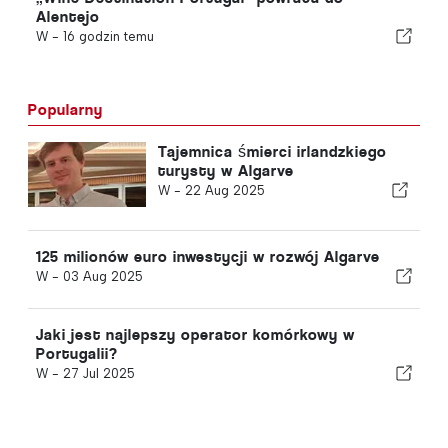
Alentejo
W -
16 godzin temu
Popularny
Tajemnica śmierci irlandzkiego
turysty w Algarve
W -
22 Aug 2025
125 milionów euro inwestycji w rozwój Algarve
W -
03 Aug 2025
Jaki jest najlepszy operator komórkowy w
Portugalii?
W -
27 Jul 2025