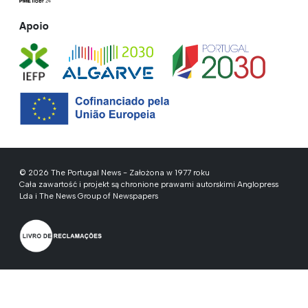
Apoio
© 2026 The Portugal News - Założona w 1977 roku
Cała zawartość i projekt są chronione prawami autorskimi Anglopress
Lda i The News Group of Newspapers