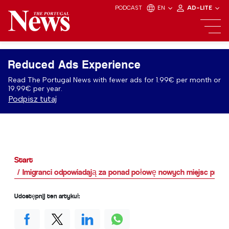
PODCAST
EN
AD-LITE
Reduced Ads Experience
Read The Portugal News with fewer ads for 1.99€ per month or
19.99€ per year.
Podpisz tutaj
Start
Imigranci odpowiadają za ponad połowę nowych miejsc pracy 
Udostępnij ten artykuł: