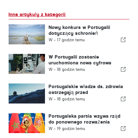
Inne artykuły z kategorii
Nowy konkurs w Portugalii
dotyczący schronień
klimatycznych
W -
17 godzin temu
W Portugalii zostanie
uruchomiona nowa cyfrowa
platforma opieki zdrowotnej
W -
18 godzin temu
Portugalskie władze ds. zdrowia
ostrzegają przed
niebezpieczeństwem utonięcia
W -
18 godzin temu
Portugalska partia wzywa rząd
do ponownego rozważenia
decyzji o przyznaniu Maroku
W -
19 godzin temu
prawa do organizacji Mistrzostw