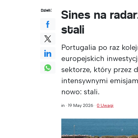
Sines na radar
Dzielić
stali
Portugalia po raz kol
europejskich inwestyc
sektorze, który przez d
intensywnymi emisjami,
nowo: stali.
in ·
19 May 2026
·
0 Uwagi