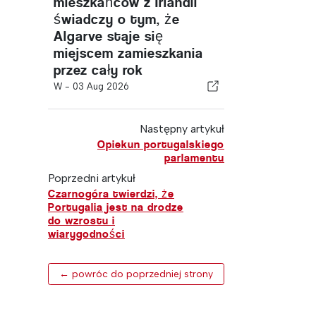
mieszkańców z Irlandii
świadczy o tym, że
Algarve staje się
miejscem zamieszkania
przez cały rok
W -
03 Aug 2026
Następny artykuł
Opiekun portugalskiego
parlamentu
Poprzedni artykuł
Czarnogóra twierdzi, że
Portugalia jest na drodze
do wzrostu i
wiarygodności
← powróc do poprzedniej strony