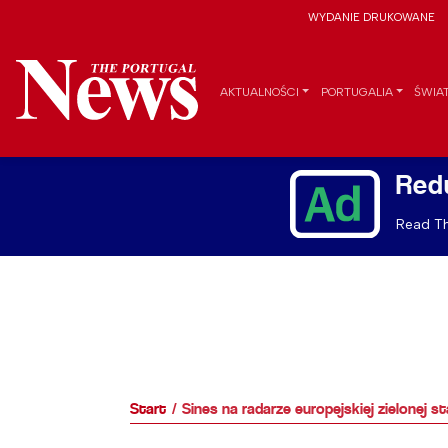
WYDANIE DRUKOWANE
AKTUALNOŚCI
PORTUGALIA
ŚWIA
Red
Read Th
Start
Sines na radarze europejskiej zielonej sta