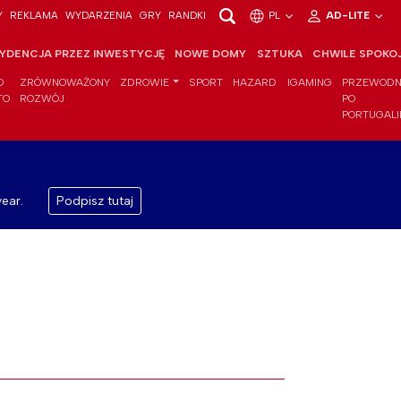
Y
REKLAMA
WYDARZENIA
GRY
RANDKI
PL
AD-LITE
YDENCJA PRZEZ INWESTYCJĘ
NOWE DOMY
SZTUKA
CHWILE SPOKO
O
ZRÓWNOWAŻONY
ZDROWIE
SPORT
HAZARD
IGAMING
PRZEWODN
TO
ROZWÓJ
PO
PORTUGALI
ear.
Podpisz tutaj