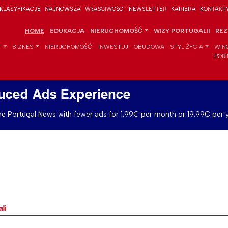
KLASYFIKACJE
NAJNOWSZA
WŁAŚCIWOŚCI
NEWSLETTER
KARIERA
KONTAKT
HOME
EDUKACJA
NIERUCHOMOŚĆ
WIZY PORTUGALII
REZ
T
BIZNES
NIERUCHOMOŚĆ
INWESTUJ
OBUDOWA
STYL ŻYCIA
WIN
POR
uced Ads Experience
e Portugal News with fewer ads for 1.99€ per month or 19.99€ per y
li