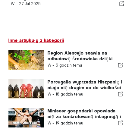
W -
27 Jul 2025
Inne artykuły z kategorii
Region Alentejo stawia na
odbudowę środowiska dzięki
funduszom europejskim
W -
5 godzin temu
Portugalia wyprzedza Hiszpanię i
staje się drugim co do wielkości
producentem obuwia w Europie
W -
18 godzin temu
Minister gospodarki opowiada
się za kontrolowaną integracją i
gwarantuje imigrantom
W -
19 godzin temu
przyspieszoną ścieżkę
procedury