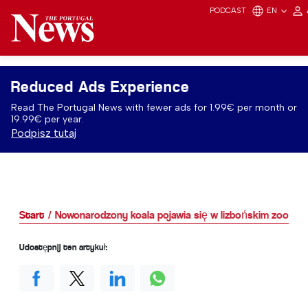
PODCAST
EN
Reduced Ads Experience
Read The Portugal News with fewer ads for 1.99€ per month or
19.99€ per year.
Podpisz tutaj
Start
Nowonarodzony koala pojawia się w lizbońskim zoo
Udostępnij ten artykuł: