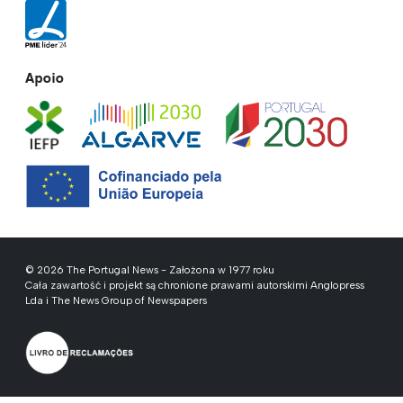
Apoio
© 2026 The Portugal News - Założona w 1977 roku
Cała zawartość i projekt są chronione prawami autorskimi Anglopress
Lda i The News Group of Newspapers