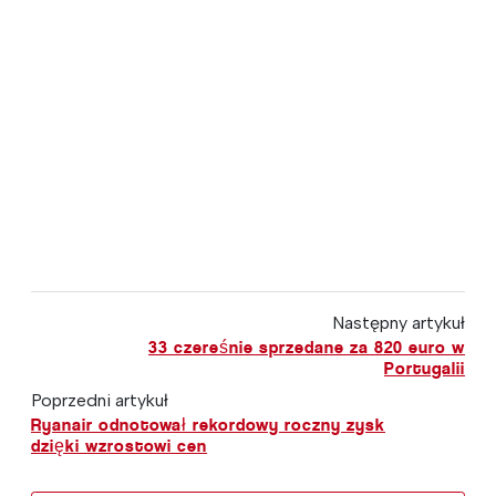
Następny artykuł
33 czereśnie sprzedane za 820 euro w
Portugalii
Poprzedni artykuł
Ryanair odnotował rekordowy roczny zysk
dzięki wzrostowi cen