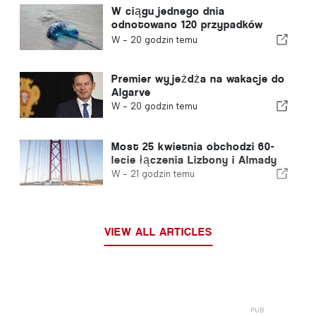
W ciągu jednego dnia
odnotowano 120 przypadków
użądleń przez meduzę z gatunku
W -
20 godzin temu
„portugalska meduza”
Premier wyjeżdża na wakacje do
Algarve
W -
20 godzin temu
Most 25 kwietnia obchodzi 60-
lecie łączenia Lizbony i Almady
W -
21 godzin temu
VIEW ALL ARTICLES