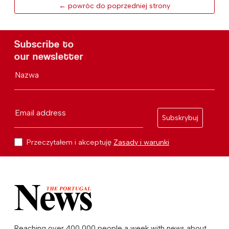
← powróc do poprzedniej strony
Subscribe to
our newsletter
Nazwa
Email address
Subskrybuj
Przeczytałem i akceptuję
Zasady i warunki
Reaching over 400,000 people a week with news about