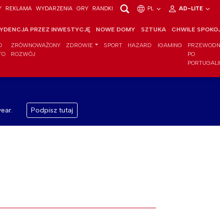
Y
REKLAMA
WYDARZENIA
GRY
RANDKI
PL
AD-LITE
YDENCJA PRZEZ INWESTYCJĘ
NOWE DOMY
SZTUKA
CHWILE SPOKO
O
ZRÓWNOWAŻONY
ZDROWIE
SPORT
HAZARD
IGAMING
PRZEWODN
TO
ROZWÓJ
PO
PORTUGALI
ear.
Podpisz tutaj