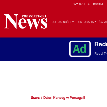
WYDANIE DRUKOWANE
AKTUALNOŚCI
PORTUGALIA
ŚWIA
Red
Read Th
Start
Dzień Kanady w Portugalii