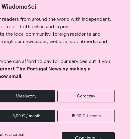
e Wiadomości
r readers from around the world with independent,
 free – both online and in print.
s the local community, foreign residents and
s through our newspaper, website, social media and
yone can afford to pay for our services but if you
upport The Portugal News by making a
how small
.
Miesięczny
Coroczny
5,00 € / month
15,00 € / month
nić wysokość
Continue →