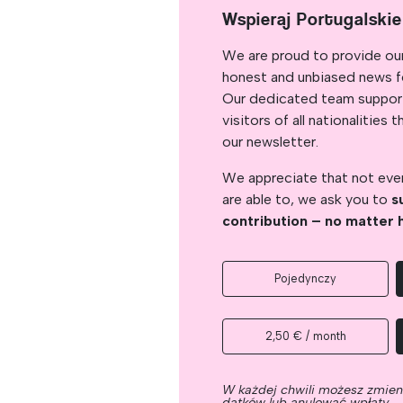
Wspieraj Portugalski
We are proud to provide ou
honest and unbiased news for
Our dedicated team support
visitors of all nationalitie
our newsletter.
We appreciate that not ever
are able to, we ask you to
s
contribution – no matter 
Pojedynczy
2,50 € / month
W każdej chwili możesz zmie
datków lub anulować wpłaty.