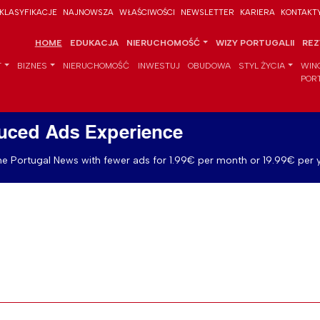
KLASYFIKACJE
NAJNOWSZA
WŁAŚCIWOŚCI
NEWSLETTER
KARIERA
KONTAKT
HOME
EDUKACJA
NIERUCHOMOŚĆ
WIZY PORTUGALII
REZ
T
BIZNES
NIERUCHOMOŚĆ
INWESTUJ
OBUDOWA
STYL ŻYCIA
WIN
POR
uced Ads Experience
e Portugal News with fewer ads for 1.99€ per month or 19.99€ per y