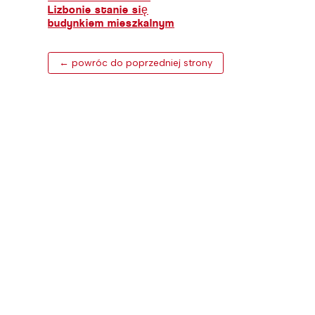
Lizbonie stanie się
budynkiem mieszkalnym
← powróc do poprzedniej strony