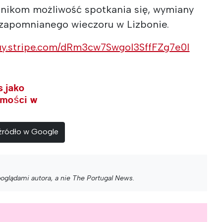
stnikom możliwość spotkania się, wymiany
zapomnianego wieczoru w Lizbonie.
uy.stripe.com/dRm3cw7SwgoI3SffFZg7e0l
s jako
omości w
 źródło w Google
poglądami autora, a nie The Portugal News.