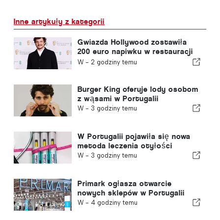
Inne artykuły z kategorii
Gwiazda Hollywood zostawiła
200 euro napiwku w restauracji
w Portugalii
W -
2 godziny temu
Burger King oferuje lody osobom
z wąsami w Portugalii
W -
3 godziny temu
W Portugalii pojawiła się nowa
metoda leczenia otyłości
W -
3 godziny temu
Primark ogłasza otwarcie
nowych sklepów w Portugalii
W -
4 godziny temu