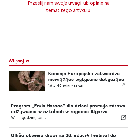
Prześlij nam swoje uwagi lub opinie na
temat tego artykułu.
Więcej w
Komisja Europejska zatwierdza
niewiążące wytyczne dotyczące
dodatkowych oszczędności
W -
49 minut temu
emerytalnych
Program „Fruit Heroes” dla dzieci promuje zdrowe
odżywianie w szkołach w regionie Algarve
W -
1 godzinę temu
Olhão otwiera drzwi na 38. edycję Festival do