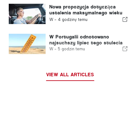
Nowa propozycja dotycząca
ustalenia maksymalnego wieku
uprawniającego do prowadzenia
W -
4 godziny temu
pojazdów w Portugalii
W Portugalii odnotowano
najsuchszy lipiec tego stulecia
W -
5 godzin temu
VIEW ALL ARTICLES