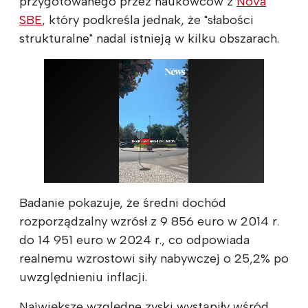
przygotowanego przez naukowców z
Nova
SBE
, który podkreśla jednak, że "słabości
strukturalne" nadal istnieją w kilku obszarach.
Badanie pokazuje, że średni dochód
rozporządzalny wzrósł z 9 856 euro w 2014 r.
do 14 951 euro w 2024 r., co odpowiada
realnemu wzrostowi siły nabywczej o 25,2% po
uwzględnieniu inflacji.
Największe względne zyski wystąpiły wśród