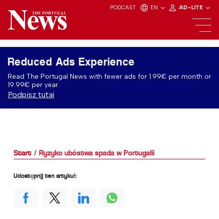
PODCAST
EN
AD-LITE
Reduced Ads Experience
Read The Portugal News with fewer ads for 1.99€ per month or
19.99€ per year.
Podpisz tutaj
Start
Ryzyko ubóstwa spada w Portugalii
Udostępnij ten artykuł: