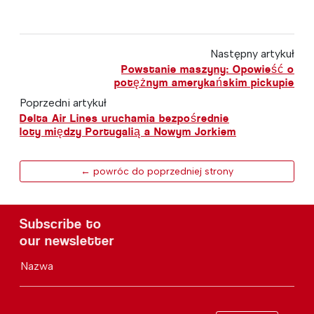
Następny artykuł
Powstanie maszyny: Opowieść o
potężnym amerykańskim pickupie
Poprzedni artykuł
Delta Air Lines uruchamia bezpośrednie
loty między Portugalią a Nowym Jorkiem
← powróc do poprzedniej strony
Subscribe to
our newsletter
Nazwa