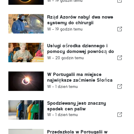
W -
19 godzin temu
tematy z pierwszych stron
gazet
Rząd Azorów nabył dwa nowe
systemy do chirurgii
robotycznej
W -
19 godzin temu
Usługi ośrodka dziennego i
pomocy domowej powrócą do
gminy w Portugalii
W -
20 godzin temu
W Portugalii ma miejsce
największe zaćmienie Słońca
tego stulecia
W -
1 dzień temu
Spodziewany jest znaczny
spadek cen paliw
W -
1 dzień temu
Przedszkola w Portugalii w