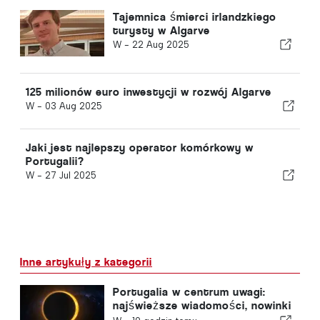
Tajemnica śmierci irlandzkiego
turysty w Algarve
W -
22 Aug 2025
125 milionów euro inwestycji w rozwój Algarve
W -
03 Aug 2025
Jaki jest najlepszy operator komórkowy w
Portugalii?
W -
27 Jul 2025
Inne artykuły z kategorii
Portugalia w centrum uwagi:
najświeższe wiadomości, nowinki
turystyczne i najważniejsze