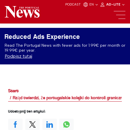
PODCAST
EN
AD-LITE
Reduced Ads Experience
Read The Portugal News with fewer ads for 1.99€ per month or
19.99€ per year.
Podpisz tutaj
Start
Rząd twierdzi, że portugalskie kolejki do kontroli granicznej 
Udostępnij ten artykuł: