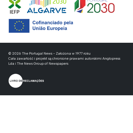
© 2026 The Portugal News - Założona w 1977 roku
Cała zawartość i projekt są chronione prawami autorskimi Anglopress
Lda i The News Group of Newspapers