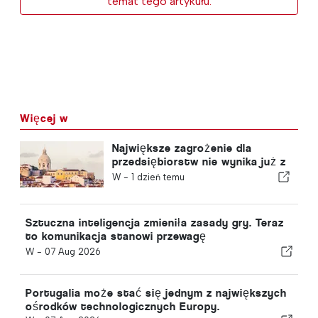
temat tego artykułu.
Więcej w
Największe zagrożenie dla
przedsiębiorstw nie wynika już z
sytuacji gospodarczej!
W -
1 dzień temu
Sztuczna inteligencja zmieniła zasady gry. Teraz
to komunikacja stanowi przewagę
konkurencyjną.
W -
07 Aug 2026
Portugalia może stać się jednym z największych
ośrodków technologicznych Europy.