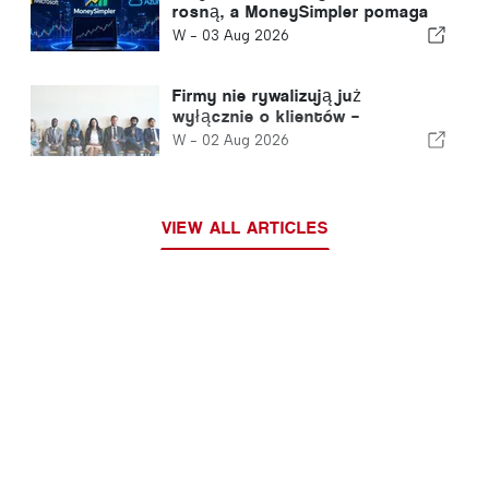
rosną, a MoneySimpler pomaga
inwestorom budować dochód
W -
03 Aug 2026
pasywny dzięki
automatycznemu handlowi
opartemu na sztucznej
Firmy nie rywalizują już
inteligencji
wyłącznie o klientów –
rywalizują o talenty
W -
02 Aug 2026
VIEW ALL ARTICLES