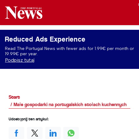
Reduced Ads Experience
Read The Portugal News with fewer ads for 1.99€ per month or
19.99€ per year.
Podpisz tutaj
Start
Małe gospodarki na portugalskich stołach kuchennych
Udostępnij ten artykuł: