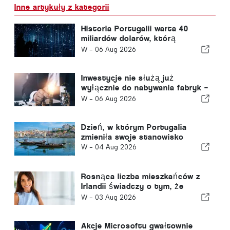
Inne artykuły z kategorii
Historia Portugalii warta 40
miliardów dolarów, którą
większość inwestorów
W -
06 Aug 2026
przeoczyła
Inwestycje nie służą już
wyłącznie do nabywania fabryk –
służą do pozyskiwania wiedzy
W -
06 Aug 2026
Dzień, w którym Portugalia
zmieniła swoje stanowisko
W -
04 Aug 2026
Rosnąca liczba mieszkańców z
Irlandii świadczy o tym, że
Algarve staje się miejscem
W -
03 Aug 2026
zamieszkania przez cały rok
Akcje Microsoftu gwałtownie