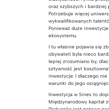
oraz szybszych i bardziej
Potrzebuje więcej uniwer
wykwalifikowanych talentów
Ponieważ duże inwestycje n
ekosystemu.
I tu właśnie pojawia się 
obywateli była nieco bard
lepiej zrozumiano by, dla
sztywność jest kosztown
inwestycje. I dlaczego ni
warunki do jego osiągnięc
Inwestycja w Sines to dop
Międzynarodowy kapitał z
Portugalia jest gotowa po