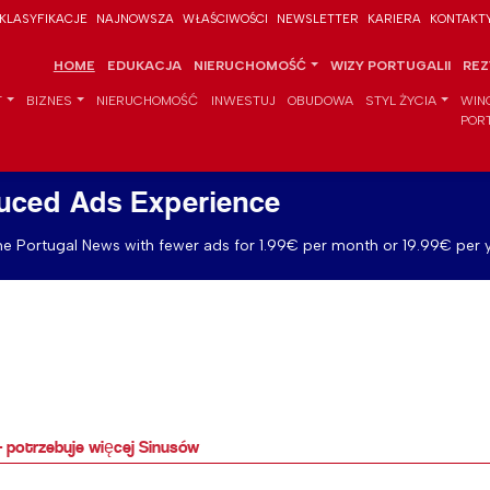
KLASYFIKACJE
NAJNOWSZA
WŁAŚCIWOŚCI
NEWSLETTER
KARIERA
KONTAKT
HOME
EDUKACJA
NIERUCHOMOŚĆ
WIZY PORTUGALII
REZ
T
BIZNES
NIERUCHOMOŚĆ
INWESTUJ
OBUDOWA
STYL ŻYCIA
WIN
POR
uced Ads Experience
e Portugal News with fewer ads for 1.99€ per month or 19.99€ per y
 - potrzebuje więcej Sinusów