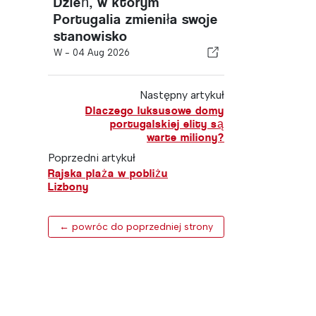
Dzień, w którym
Portugalia zmieniła swoje
stanowisko
W -
04 Aug 2026
Następny artykuł
Dlaczego luksusowe domy
portugalskiej elity są
warte miliony?
Poprzedni artykuł
Rajska plaża w pobliżu
Lizbony
← powróc do poprzedniej strony