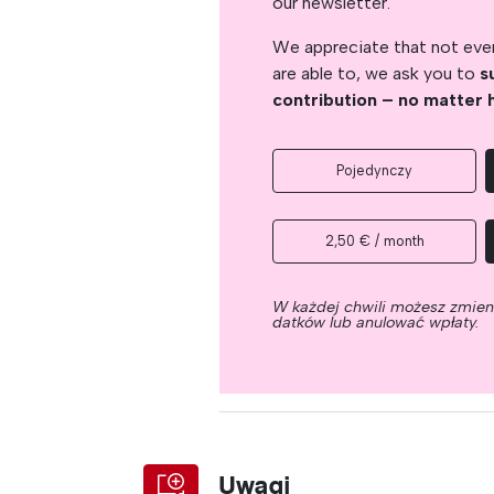
our newsletter.
We appreciate that not ever
are able to, we ask you to
s
contribution – no matter 
Pojedynczy
2,50 € / month
W każdej chwili możesz zmie
datków lub anulować wpłaty.
Uwagi