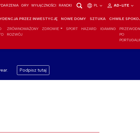
DARZENIA
GRY
WYŁĄCZNOŚCI
RANDKI
PL
AD-LITE
YDENCJA PRZEZ INWESTYCJĘ
NOWE DOMY
SZTUKA
CHWILE SPOKO
O
ZRÓWNOWAŻONY
ZDROWIE
SPORT
HAZARD
IGAMING
PRZEWODN
TO
ROZWÓJ
PO
PORTUGALI
ear.
Podpisz tutaj