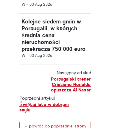
W -
03 Aug 2026
Kolejne siedem gmin w
Portugalii, w których
średnia cena
nieruchomości
przekracza 750 000 euro
W -
03 Aug 2026
Następny artykuł
Portugalski trener
Cristiano Ronaldo
opuszcza Al Nassr
Poprzedni artykuł
Świętuj lato w dobrym
stylu
← powróc do poprzedniej strony