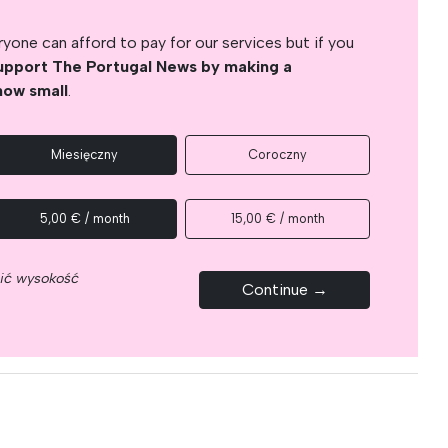
yone can afford to pay for our services but if you
upport The Portugal News by making a
how small
.
Miesięczny
Coroczny
5,00 € / month
15,00 € / month
nić wysokość
Continue →