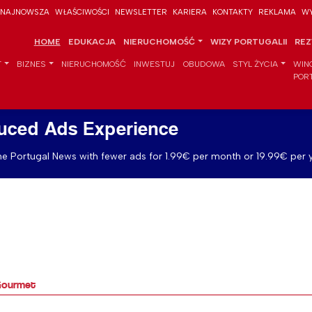
NAJNOWSZA
WŁAŚCIWOŚCI
NEWSLETTER
KARIERA
KONTAKTY
REKLAMA
WY
HOME
EDUKACJA
NIERUCHOMOŚĆ
WIZY PORTUGALII
REZ
T
BIZNES
NIERUCHOMOŚĆ
INWESTUJ
OBUDOWA
STYL ŻYCIA
WIN
POR
uced Ads Experience
e Portugal News with fewer ads for 1.99€ per month or 19.99€ per y
 Gourmet