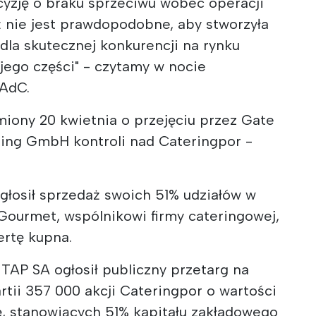
decyzję o braku sprzeciwu wobec operacji
aż nie jest prawdopodobne, aby stworzyła
dla skutecznej konkurencji na rynku
jego części" - czytamy w nocie
 AdC.
miony 20 kwietnia o przejęciu przez Gate
ing GmbH kontroli nad Cateringpor -
głosił sprzedaż swoich 51% udziałów w
Gourmet, wspólnikowi firmy cateringowej,
fertę kupna.
 TAP SA ogłosił publiczny przetarg na
rtii 357 000 akcji Cateringpor o wartości
ę, stanowiących 51% kapitału zakładowego