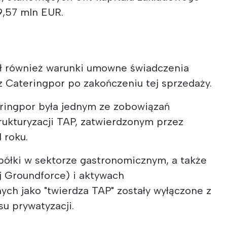
9,57 mln EUR.
lił również warunki umowne świadczenia
z Cateringpor po zakończeniu tej sprzedaży.
ringpor była jednym ze zobowiązań
rukturyzacji TAP, zatwierdzonym przez
 roku.
spółki w sektorze gastronomicznym, a także
j Groundforce) i aktywach
ch jako "twierdza TAP" zostały wyłączone z
u prywatyzacji.