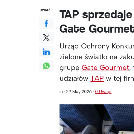
TAP sprzedaje
Dzielić
Gate Gourme
Urząd Ochrony Konkur
zielone światło na za
grupę
Gate Gourmet
,
udziałów
TAP
w tej fir
in ·
29 May 2026
·
0 Uwagi