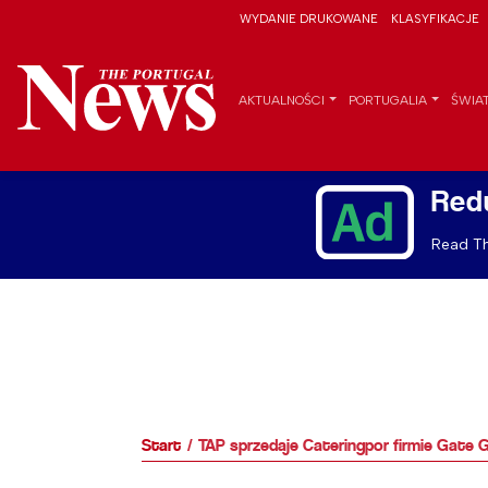
WYDANIE DRUKOWANE
KLASYFIKACJE
AKTUALNOŚCI
PORTUGALIA
ŚWIA
Red
Read Th
Start
TAP sprzedaje Cateringpor firmie Gate