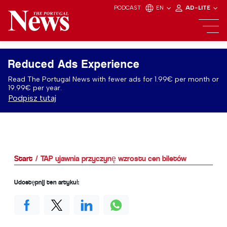
PODCAST
EN
AD-LITE
Reduced Ads Experience
Read The Portugal News with fewer ads for 1.99€ per month or
19.99€ per year.
Podpisz tutaj
Start
TAP ujawnia przyczynę wzrostu cen biletów
Udostępnij ten artykuł: