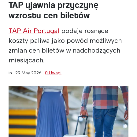
TAP ujawnia przyczynę
wzrostu cen biletów
TAP Air Portugal
podaje rosnące
koszty paliwa jako powód możliwych
zmian cen biletów w nadchodzących
miesiącach.
in ·
29 May 2026
·
0 Uwagi