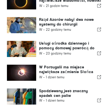
najświeższe wiadomości, nowinki
turystyczne i najważniejsze
W -
21 godzin temu
tematy z pierwszych stron
gazet
Rząd Azorów nabył dwa nowe
systemy do chirurgii
robotycznej
W -
22 godziny temu
Usługi ośrodka dziennego i
pomocy domowej powrócą do
gminy w Portugalii
W -
23 godziny temu
W Portugalii ma miejsce
największe zaćmienie Słońca
tego stulecia
W -
1 dzień temu
Spodziewany jest znaczny
spadek cen paliw
W -
1 dzień temu