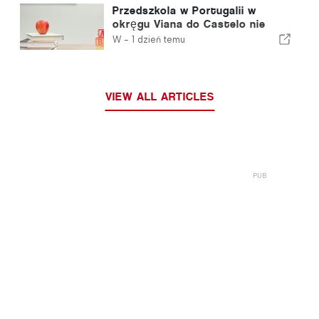
Przedszkola w Portugalii w
okręgu Viana do Castelo nie
zostaną zamknięte
W -
1 dzień temu
VIEW ALL ARTICLES