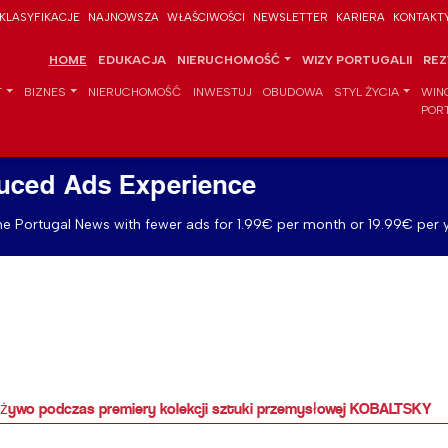
KLASYFIKACJE
NAJNOWSZA
WŁAŚCIWOŚCI
NEWSLETTER
KARIERA
KONTAKT
HOME
EDUKACJA
NIERUCHOMOŚĆ
WIZY PORTUGALII
REZ
T
BIZNES
NIERUCHOMOŚĆ
INWESTUJ
OBUDOWA
STYL ŻYCIA
WIN
POR
uced Ads Experience
e Portugal News with fewer ads for 1.99€ per month or 19.99€ per y
a żywo podczas premiery kolekcji sztuki przemysłowej KOBALTSKY