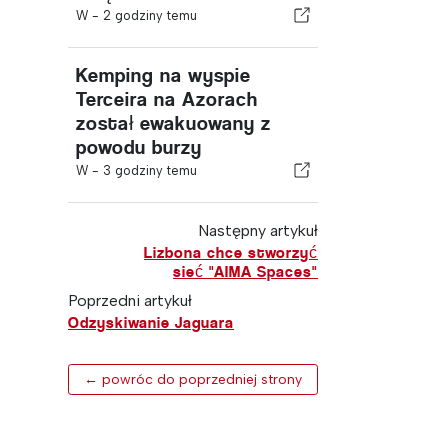
W -
2 godziny temu
Kemping na wyspie
Terceira na Azorach
został ewakuowany z
powodu burzy
W -
3 godziny temu
Następny artykuł
Lizbona chce stworzyć
sieć "AIMA Spaces"
Poprzedni artykuł
Odzyskiwanie Jaguara
← powróc do poprzedniej strony