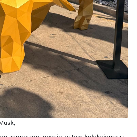
 Musk;
go zaproszeni goście, w tym kolekcjonerzy,