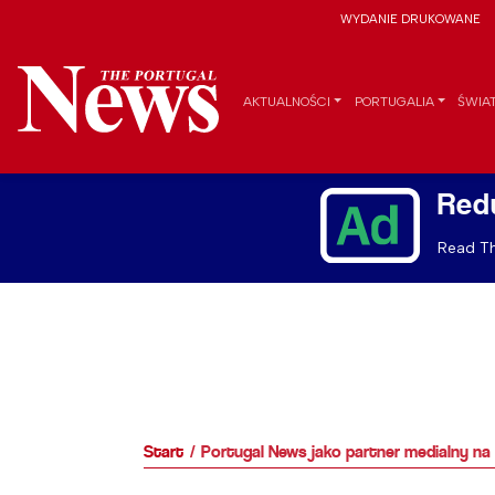
WYDANIE DRUKOWANE
AKTUALNOŚCI
PORTUGALIA
ŚWIA
Red
Read Th
Start
Portugal News jako partner medialny n