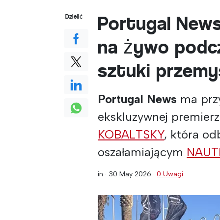
Portugal News
Dzielić
na żywo podcz
sztuki przem
Portugal News
ma przy
ekskluzywnej premierze
KOBALTSKY
, która od
oszałamiającym
NAUT
in ·
30 May 2026
·
0 Uwagi