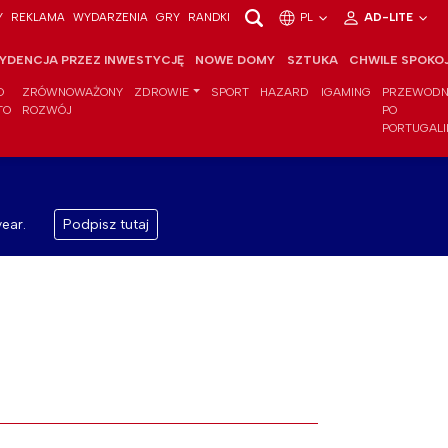
Y
REKLAMA
WYDARZENIA
GRY
RANDKI
PL
AD-LITE
YDENCJA PRZEZ INWESTYCJĘ
NOWE DOMY
SZTUKA
CHWILE SPOKO
O
ZRÓWNOWAŻONY
ZDROWIE
SPORT
HAZARD
IGAMING
PRZEWODN
TO
ROZWÓJ
PO
PORTUGALI
ear.
Podpisz tutaj