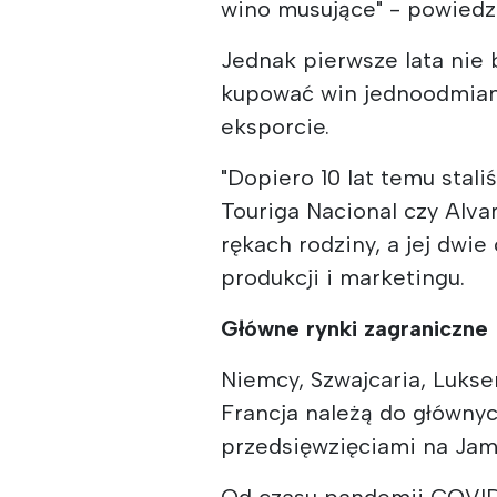
wino musujące" - powiedzi
Jednak pierwsze lata nie b
kupować win jednoodmiano
eksporcie.
"Dopiero 10 lat temu stali
Touriga Nacional czy Alva
rękach rodziny, a jej dwie 
produkcji i marketingu.
Główne rynki zagraniczne
Niemcy, Szwajcaria, Luks
Francja należą do główny
przedsięwzięciami na Jamaj
Od czasu pandemii COVID-