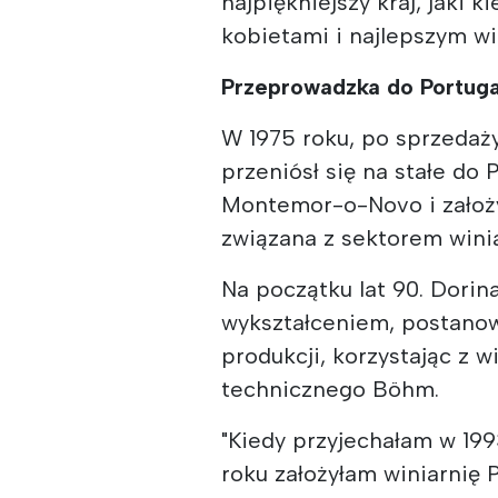
najpiękniejszy kraj, jaki k
kobietami i najlepszym wi
Przeprowadzka do Portugal
W 1975 roku, po sprzedaż
przeniósł się na stałe do P
Montemor-o-Novo i założy
związana z sektorem winia
Na początku lat 90. Dorin
wykształceniem, postanowi
produkcji, korzystając z 
technicznego Böhm.
"Kiedy przyjechałam w 1993
roku założyłam winiarnię