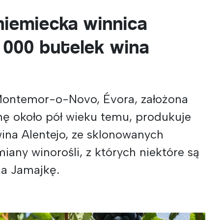
niemiecka winnica
 000 butelek wina
Montemor-o-Novo, Évora, założona
nę około pół wieku temu, produkuje
ina Alentejo, ze sklonowanych
miany winorośli, z których niektóre są
a Jamajkę.