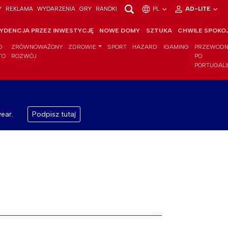
Y
REKLAMA
WYDARZENIA
GRY
RANDKI
PL
AD-LITE
YDENCJA PRZEZ INWESTYCJĘ
NOWE DOMY
SZTUKA
CHWILE SPOKO
O
ZRÓWNOWAŻONY
ZDROWIE
SPORT
HAZARD
IGAMING
PRZEWODN
TO
ROZWÓJ
PO
PORTUGALI
ear.
Podpisz tutaj