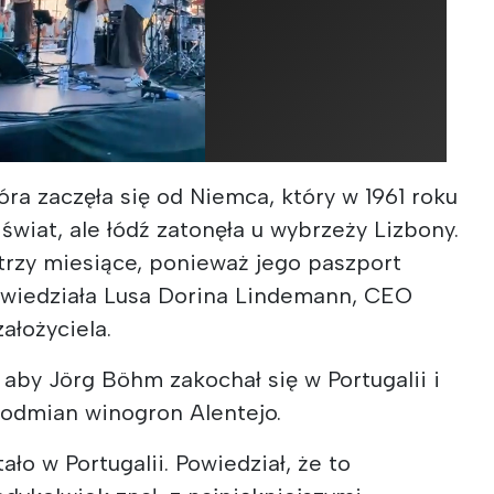
tóra zaczęła się od Niemca, który w 1961 roku
ć świat, ale łódź zatonęła u wybrzeży Lizbony.
a trzy miesiące, ponieważ jego paszport
powiedziała Lusa Dorina Lindemann, CEO
założyciela.
 aby Jörg Böhm zakochał się w Portugalii i
 odmian winogron Alentejo.
ło w Portugalii. Powiedział, że to