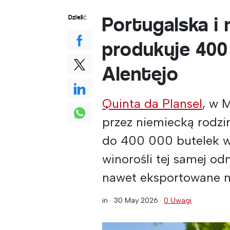
Portugalska i 
Dzielić
produkuje 400
Alentejo
Quinta da Plansel
, w 
przez niemiecką rodzi
do 400 000 butelek w
winorośli tej samej od
nawet eksportowane n
in ·
30 May 2026
·
0 Uwagi