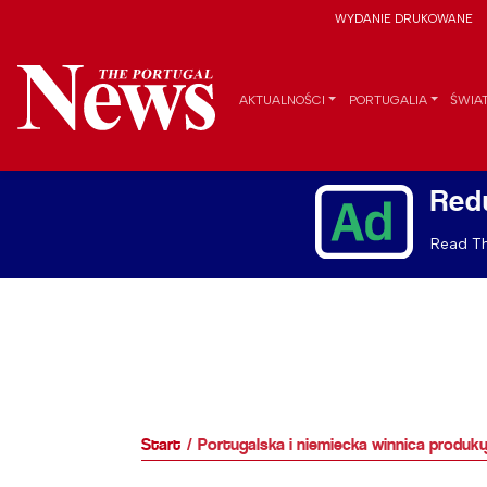
WYDANIE DRUKOWANE
AKTUALNOŚCI
PORTUGALIA
ŚWIA
Red
Read Th
Start
Portugalska i niemiecka winnica produku