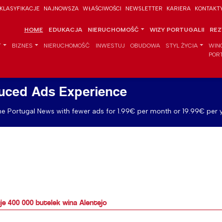
KLASYFIKACJE
NAJNOWSZA
WŁAŚCIWOŚCI
NEWSLETTER
KARIERA
KONTAKT
HOME
EDUKACJA
NIERUCHOMOŚĆ
WIZY PORTUGALII
REZ
T
BIZNES
NIERUCHOMOŚĆ
INWESTUJ
OBUDOWA
STYL ŻYCIA
WIN
POR
uced Ads Experience
e Portugal News with fewer ads for 1.99€ per month or 19.99€ per y
je 400 000 butelek wina Alentejo