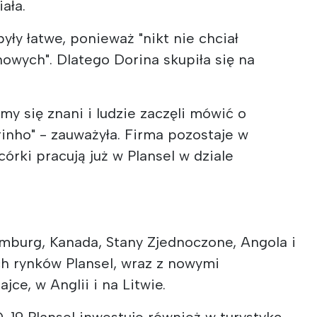
ała.
yły łatwe, ponieważ "nikt nie chciał
wych". Dlatego Dorina skupiła się na
śmy się znani i ludzie zaczęli mówić o
rinho" - zauważyła. Firma pozostaje w
córki pracują już w Plansel w dziale
emburg, Kanada, Stany Zjednoczone, Angola i
ch rynków Plansel, wraz z nowymi
ce, w Anglii i na Litwie.
19 Plansel inwestuje również w turystykę,