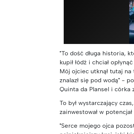
"To dość długa historia, k
kupił łódź i chciał opłyną
Mój ojciec utknął tutaj n
znalazł się pod wodą" - 
Quinta da Plansel i córka 
To był wystarczający czas,
zainwestował w potencjał
"Serce mojego ojca pozosta