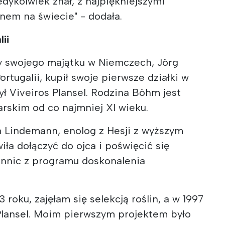
iedykolwiek znał, z najpiękniejszymi
nem na świecie" - dodała.
ii
y swojego majątku w Niemczech, Jörg
ortugalii, kupił swoje pierwsze działki w
ł Viveiros Plansel. Rodzina Böhm jest
rskim od co najmniej XI wieku.
a Lindemann, enolog z Hesji z wyższym
ła dołączyć do ojca i poświęcić się
winnic z programu doskonalenia
 roku, zajęłam się selekcją roślin, a w 1997
 Plansel. Moim pierwszym projektem było