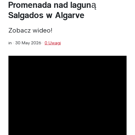
Promenada nad laguną
Salgados w Algarve
Zobacz wideo!
in ·
30 May 2026
·
0 Uwagi