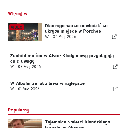
Więcej w
Dlaczego warto odwiedzić to
ukryte miejsce w Porches
W -
04 Aug 2026
Zachód słońca w Alvor: Kiedy mewy przyciągają
całą uwagę
W -
03 Aug 2026
W Albufeirze lato trwa w najlepsze
W -
01 Aug 2026
Popularny
Tajemnica śmierci irlandzkiego
turysty w Algarve