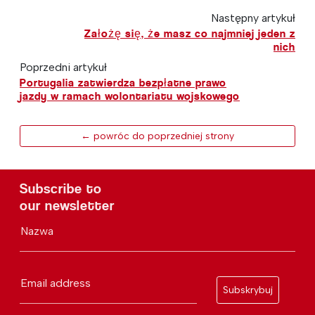
Następny artykuł
Założę się, że masz co najmniej jeden z
nich
Poprzedni artykuł
Portugalia zatwierdza bezpłatne prawo
jazdy w ramach wolontariatu wojskowego
← powróc do poprzedniej strony
Subscribe to
our newsletter
Nazwa
Email address
Subskrybuj