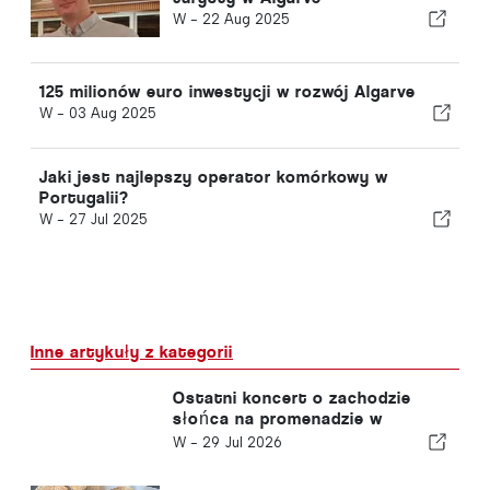
W -
22 Aug 2025
125 milionów euro inwestycji w rozwój Algarve
W -
03 Aug 2025
Jaki jest najlepszy operator komórkowy w
Portugalii?
W -
27 Jul 2025
Inne artykuły z kategorii
Ostatni koncert o zachodzie
słońca na promenadzie w
Carvoeiro
W -
29 Jul 2026