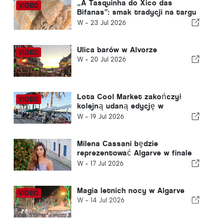
„A Tasquinha do Xico das
Bifanas”: smak tradycji na targu
w Armação de Pêra
W -
23 Jul 2026
Ulica barów w Alvorze
W -
20 Jul 2026
Lota Cool Market zakończył
kolejną udaną edycję w
Portimão
W -
19 Jul 2026
Milena Cassani będzie
reprezentować Algarve w finale
konkursu Miss Portugalii
W -
17 Jul 2026
Magia letnich nocy w Algarve
W -
14 Jul 2026