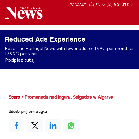
PODCAST
EN
AD-LITE
Reduced Ads Experience
Read The Portugal News with fewer ads for 1.99€ per month or
19.99€ per year.
Podpisz tutaj
Start
Promenada nad laguną Salgados w Algarve
Udostępnij ten artykuł: