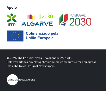
Apoio
© 2026 The Portugal News - Założona w 1977 roku
Cała zawartość i projekt są chronione prawami autorskimi Anglopress
Lda i The News Group of Newspapers