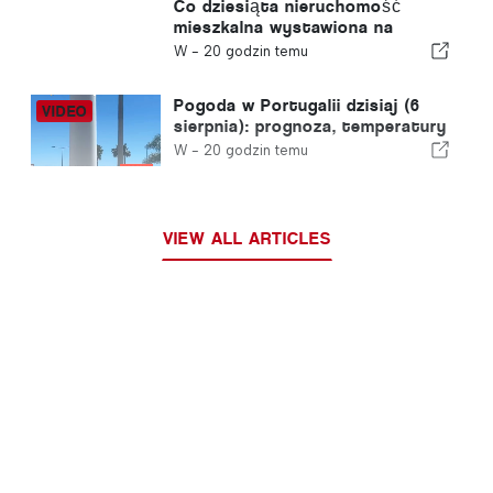
roku w związku z kryzysem w
Co dziesiąta nieruchomość
Ceucie
mieszkalna wystawiona na
sprzedaż w Portugalii znajduje
W -
20 godzin temu
nabywcę w mniej niż tydzień
Pogoda w Portugalii dzisiaj (6
sierpnia): prognoza, temperatury
i czego można się spodziewać
W -
20 godzin temu
VIEW ALL ARTICLES