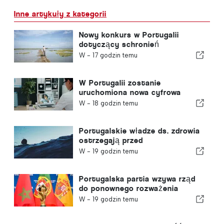
Inne artykuły z kategorii
Nowy konkurs w Portugalii
dotyczący schronień
klimatycznych
W -
17 godzin temu
W Portugalii zostanie
uruchomiona nowa cyfrowa
platforma opieki zdrowotnej
W -
18 godzin temu
Portugalskie władze ds. zdrowia
ostrzegają przed
niebezpieczeństwem utonięcia
W -
19 godzin temu
Portugalska partia wzywa rząd
do ponownego rozważenia
decyzji o przyznaniu Maroku
W -
19 godzin temu
prawa do organizacji Mistrzostw
Świata w Piłce Nożnej w 2030