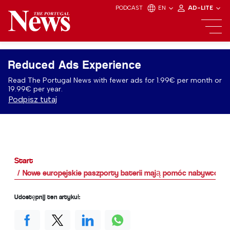
PODCAST
EN
AD-LITE
Reduced Ads Experience
Read The Portugal News with fewer ads for 1.99€ per month or
19.99€ per year.
Podpisz tutaj
Start
Nowe europejskie paszporty baterii mają pomóc nabywcom 
Udostępnij ten artykuł: