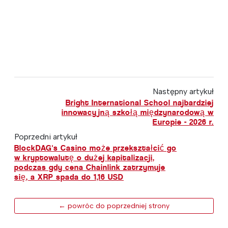
Następny artykuł
Bright International School najbardziej
innowacyjną szkołą międzynarodową w
Europie - 2026 r.
Poprzedni artykuł
BlockDAG's Casino może przekształcić go
w kryptowalutę o dużej kapitalizacji,
podczas gdy cena Chainlink zatrzymuje
się, a XRP spada do 1,16 USD
← powróc do poprzedniej strony