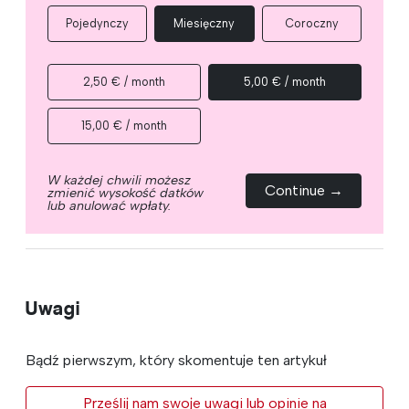
Pojedynczy
Miesięczny
Coroczny
2,50 € / month
5,00 € / month
15,00 € / month
W każdej chwili możesz
Continue →
zmienić wysokość datków
lub anulować wpłaty.
Uwagi
Bądź pierwszym, który skomentuje ten artykuł
Prześlij nam swoje uwagi lub opinie na