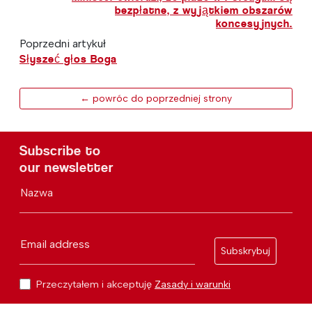
bezpłatne, z wyjątkiem obszarów
koncesyjnych.
Poprzedni artykuł
Słyszeć głos Boga
← powróc do poprzedniej strony
Subscribe to
our newsletter
Nazwa
Email address
Subskrybuj
Przeczytałem i akceptuję
Zasady i warunki