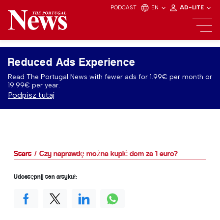
PODCAST
EN
AD-LITE
Reduced Ads Experience
Read The Portugal News with fewer ads for 1.99€ per month or
19.99€ per year.
Podpisz tutaj
Start
Czy naprawdę można kupić dom za 1 euro?
Udostępnij ten artykuł: