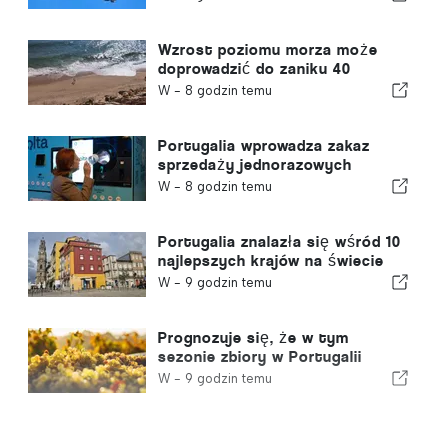
Wzrost poziomu morza może
doprowadzić do zaniku 40
procent portugalskich plaż
W -
8 godzin temu
Portugalia wprowadza zakaz
sprzedaży jednorazowych
pojemników na napoje bez znaku
W -
8 godzin temu
„Volta”
Portugalia znalazła się wśród 10
najlepszych krajów na świecie
dla emigrantów
W -
9 godzin temu
Prognozuje się, że w tym
sezonie zbiory w Portugalii
wzrosną o 12%
W -
9 godzin temu