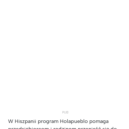
W Hiszpanii program Holapueblo pomaga
przedsiębiorcom i rodzinom przenieść się do