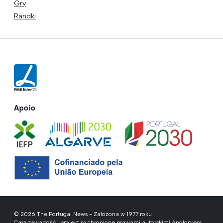
Gry
Randki
Apoio
© 2026 The Portugal News - Założona w 1977 roku
Cała zawartość i projekt są chronione prawami autorskimi Anglopress