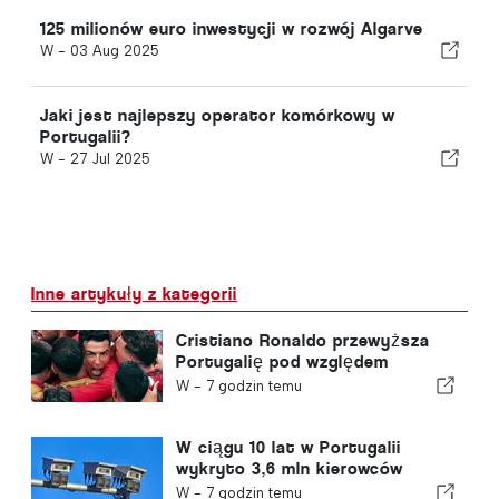
125 milionów euro inwestycji w rozwój Algarve
W -
03 Aug 2025
Jaki jest najlepszy operator komórkowy w
Portugalii?
W -
27 Jul 2025
Inne artykuły z kategorii
Cristiano Ronaldo przewyższa
Portugalię pod względem
wartości komercyjnej
W -
7 godzin temu
W ciągu 10 lat w Portugalii
wykryto 3,6 mln kierowców
przekraczających prędkość
W -
7 godzin temu