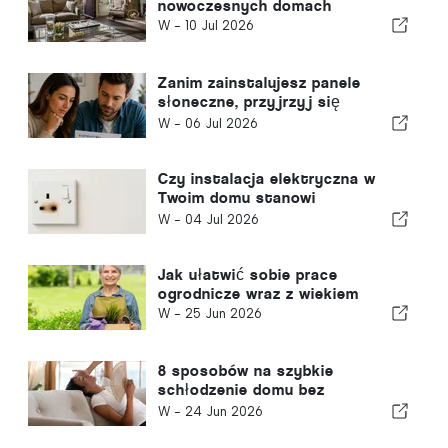
nowoczesnych domach
W -
10 Jul 2026
Zanim zainstalujesz panele
słoneczne, przyjrzyj się
dokładniej swojemu rachunkowi
W -
06 Jul 2026
za prąd
Czy instalacja elektryczna w
Twoim domu stanowi
zagrożenie?
W -
04 Jul 2026
Jak ułatwić sobie prace
ogrodnicze wraz z wiekiem
W -
25 Jun 2026
8 sposobów na szybkie
schłodzenie domu bez
klimatyzacji
W -
24 Jun 2026