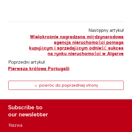
Następny artykuł
Wielokrotnie nagradzana międzynarodowa
agencja nieruchomości pomaga
kupującym i sprzedającym odnieść sukces
na rynku nieruchomości w Algarve
Poprzedni artykuł
Pierwsza królowa Portugalii
← powróc do poprzedniej strony
Subscribe to
our newsletter
Nazwa