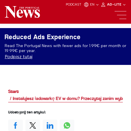
PODCAST
EN
AD-LITE
Reduced Ads Experience
Read The Portugal News with fewer ads for 1.99€ per month or
19.99€ per year.
Podpisz tutaj
Start
Instalujesz ładowarkę EV w domu? Przeczytaj zanim wybierz
Udostępnij ten artykuł: