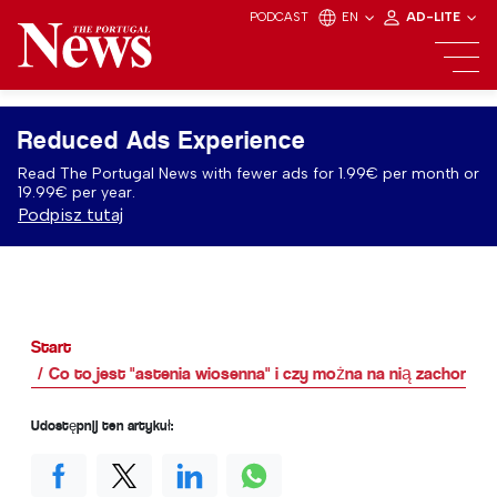
PODCAST
EN
AD-LITE
Reduced Ads Experience
Read The Portugal News with fewer ads for 1.99€ per month or
19.99€ per year.
Podpisz tutaj
Start
Co to jest "astenia wiosenna" i czy można na nią zachorow
Udostępnij ten artykuł: