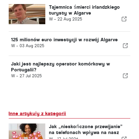
Tajemnica śmierci irlandzkiego
turysty w Algarve
W -
22 Aug 2025
125 milionów euro inwestycji w rozwój Algarve
W -
03 Aug 2025
Jaki jest najlepszy operator komórkowy w
Portugalii?
W -
27 Jul 2025
Inne artykuły z kategorii
Jak „nieskończone przewijanie”
na telefonach wpływa na nasz
mózg?