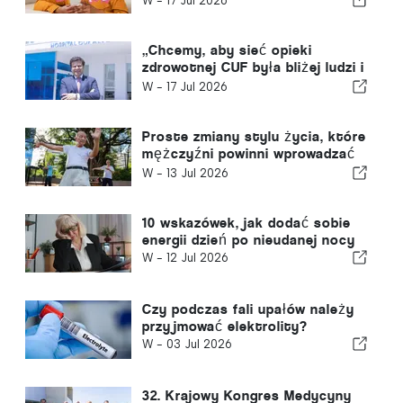
W -
17 Jul 2026
„Chcemy, aby sieć opieki
zdrowotnej CUF była bliżej ludzi i
społeczności, którym służymy”
W -
17 Jul 2026
Proste zmiany stylu życia, które
mężczyźni powinni wprowadzać
co dziesięć lat, według lekarza
W -
13 Jul 2026
pierwszego kontaktu
10 wskazówek, jak dodać sobie
energii dzień po nieudanej nocy
W -
12 Jul 2026
Czy podczas fali upałów należy
przyjmować elektrolity?
W -
03 Jul 2026
32. Krajowy Kongres Medycyny