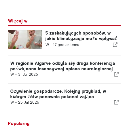
Więcej w
5 zaskakujących sposobów, w
jakie klimatyzacja może wpływać
na organizm
W -
17 godzin temu
W regionie Algarve odbyła się druga konferencja
poświęcona intensywnej opiece neurologicznej
W -
31 Jul 2026
Ożywienie gospodarcze: Kolejny przykład, w
którym żółw ponownie pokonał zająca
W -
25 Jul 2026
Popularny