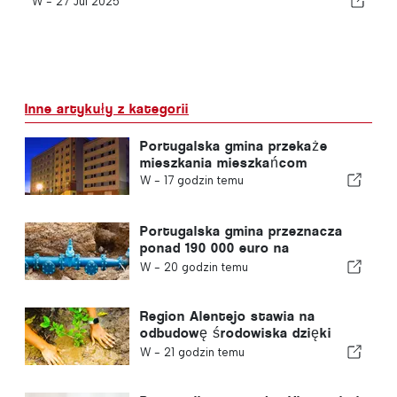
W -
27 Jul 2025
Inne artykuły z kategorii
Portugalska gmina przekaże
mieszkania mieszkańcom
W -
17 godzin temu
Portugalska gmina przeznacza
ponad 190 000 euro na
zaopatrzenie w wodę
W -
20 godzin temu
Region Alentejo stawia na
odbudowę środowiska dzięki
funduszom europejskim
W -
21 godzin temu