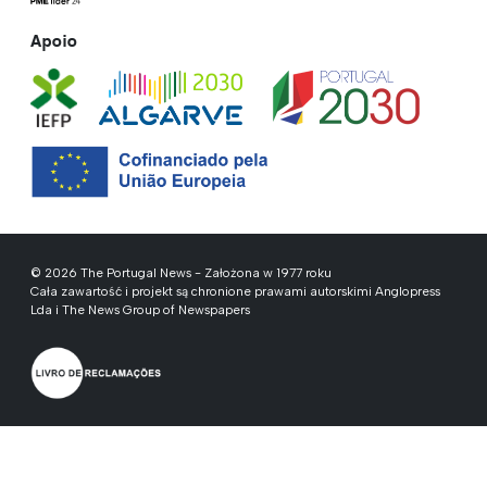
Apoio
© 2026 The Portugal News - Założona w 1977 roku
Cała zawartość i projekt są chronione prawami autorskimi Anglopress
Lda i The News Group of Newspapers