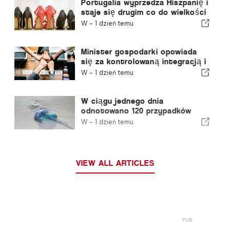
Portugalia wyprzedza Hiszpanię i
staje się drugim co do wielkości
producentem obuwia w Europie
W -
1 dzień temu
Minister gospodarki opowiada
się za kontrolowaną integracją i
gwarantuje imigrantom
W -
1 dzień temu
przyspieszoną ścieżkę
procedury
W ciągu jednego dnia
odnotowano 120 przypadków
użądleń przez meduzę z gatunku
W -
1 dzień temu
„portugalska meduza”
VIEW ALL ARTICLES