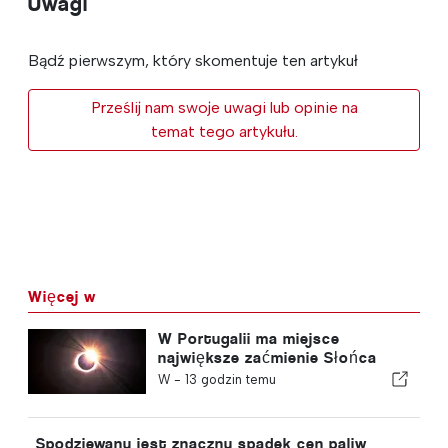
Uwagi
Bądź pierwszym, który skomentuje ten artykuł
Prześlij nam swoje uwagi lub opinie na
temat tego artykułu.
Więcej w
W Portugalii ma miejsce
największe zaćmienie Słońca
tego stulecia
W -
13 godzin temu
Spodziewany jest znaczny spadek cen paliw