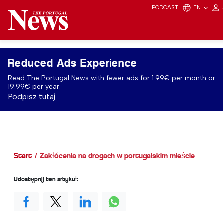
PODCAST
EN
Reduced Ads Experience
Read The Portugal News with fewer ads for 1.99€ per month or
19.99€ per year.
Podpisz tutaj
Start
Zakłócenia na drogach w portugalskim mieście
Udostępnij ten artykuł: