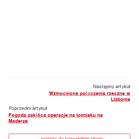
Następny artykuł
Wzmocnione połączenia rzeczne w
Lizbonie
Poprzedni artykuł
Pogoda zakłóca operacje na lotnisku na
Maderze
← powróc do poprzedniej strony