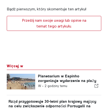
Bądź pierwszym, który skomentuje ten artykuł
Prześlij nam swoje uwagi lub opinie na
temat tego artykułu.
Więcej w
Planetarium w Espinho
zorganizuje wydarzenie na plaży
Praia da Baía podczas zaćmienia
W -
2 godziny temu
Słońca w Portugalii
Rząd przygotowuje 30-letni plan krajowy mający
na celu zwiększenie odporności Portugalii na