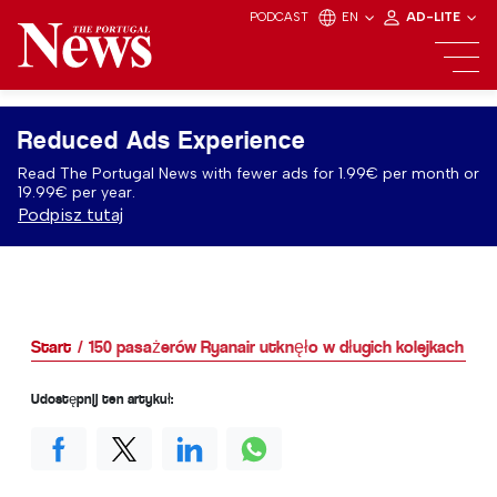
PODCAST
EN
AD-LITE
Reduced Ads Experience
Read The Portugal News with fewer ads for 1.99€ per month or
19.99€ per year.
Podpisz tutaj
Start
150 pasażerów Ryanair utknęło w długich kolejkach
Udostępnij ten artykuł: