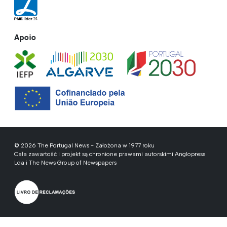
Apoio
© 2026 The Portugal News - Założona w 1977 roku
Cała zawartość i projekt są chronione prawami autorskimi Anglopress
Lda i The News Group of Newspapers