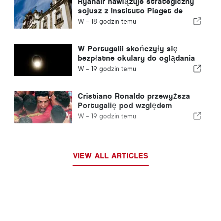
Ryanair nawiązuje strategiczny
sojusz z Instituto Piaget de
Viseu w zakresie szkoleń dla
W -
18 godzin temu
sektora lotniczego w Portugalii
W Portugalii skończyły się
bezpłatne okulary do oglądania
całkowitego zaćmienia Słońca
W -
19 godzin temu
Cristiano Ronaldo przewyższa
Portugalię pod względem
wartości komercyjnej
W -
19 godzin temu
VIEW ALL ARTICLES