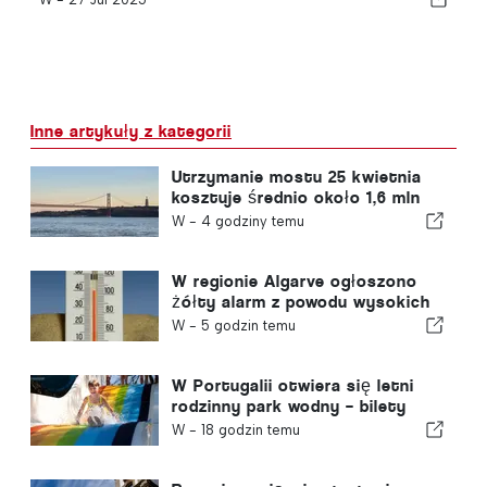
Inne artykuły z kategorii
Utrzymanie mostu 25 kwietnia
kosztuje średnio około 1,6 mln
euro rocznie
W -
4 godziny temu
W regionie Algarve ogłoszono
żółty alarm z powodu wysokich
temperatur
W -
5 godzin temu
W Portugalii otwiera się letni
rodzinny park wodny – bilety
kosztują 2 euro
W -
18 godzin temu