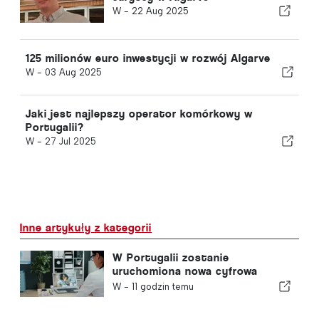
W -
22 Aug 2025
125 milionów euro inwestycji w rozwój Algarve
W -
03 Aug 2025
Jaki jest najlepszy operator komórkowy w
Portugalii?
W -
27 Jul 2025
Inne artykuły z kategorii
W Portugalii zostanie
uruchomiona nowa cyfrowa
platforma opieki zdrowotnej
W -
11 godzin temu