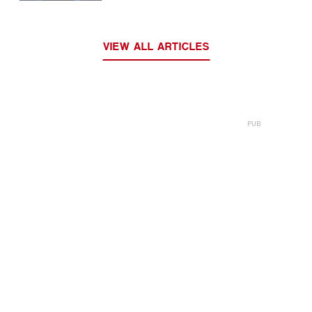
wprowadzonymi przez Unię
Europejską
VIEW ALL ARTICLES