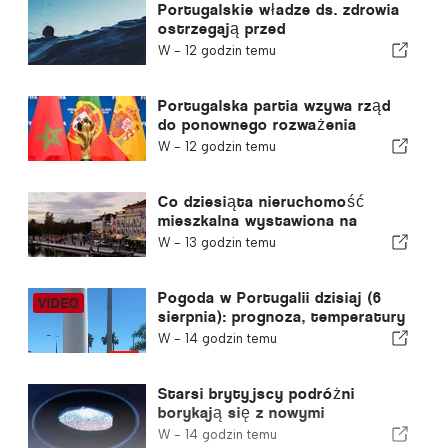
Portugalskie władze ds. zdrowia
ostrzegają przed
niebezpieczeństwem utonięcia
W -
12 godzin temu
Portugalska partia wzywa rząd
do ponownego rozważenia
decyzji o przyznaniu Maroku
W -
12 godzin temu
prawa do organizacji Mistrzostw
Świata w Piłce Nożnej w 2030
roku w związku z kryzysem w
Co dziesiąta nieruchomość
Ceucie
mieszkalna wystawiona na
sprzedaż w Portugalii znajduje
W -
13 godzin temu
nabywcę w mniej niż tydzień
Pogoda w Portugalii dzisiaj (6
sierpnia): prognoza, temperatury
i czego można się spodziewać
W -
14 godzin temu
Starsi brytyjscy podróżni
borykają się z nowymi
kontrolami odcisków palców
W -
14 godzin temu