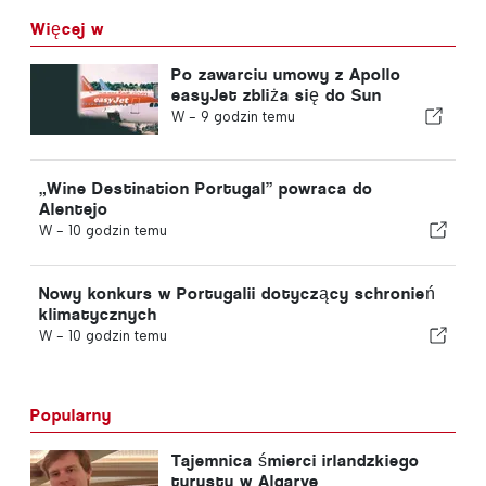
Więcej w
Po zawarciu umowy z Apollo
easyJet zbliża się do Sun
W -
9 godzin temu
„Wine Destination Portugal” powraca do
Alentejo
W -
10 godzin temu
Nowy konkurs w Portugalii dotyczący schronień
klimatycznych
W -
10 godzin temu
Popularny
Tajemnica śmierci irlandzkiego
turysty w Algarve