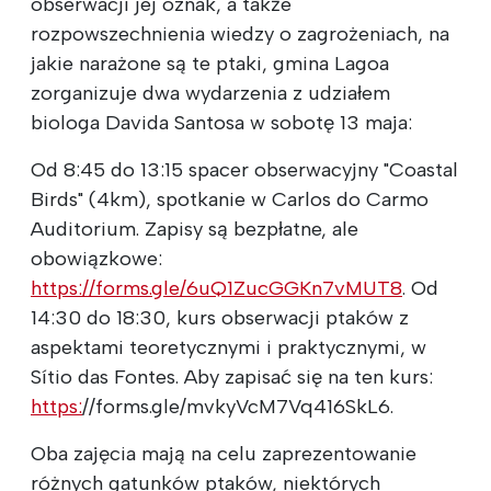
obserwacji jej oznak, a także
rozpowszechnienia wiedzy o zagrożeniach, na
jakie narażone są te ptaki, gmina Lagoa
zorganizuje dwa wydarzenia z udziałem
biologa Davida Santosa w sobotę 13 maja:
Od 8:45 do 13:15 spacer obserwacyjny "Coastal
Birds" (4km), spotkanie w Carlos do Carmo
Auditorium. Zapisy są bezpłatne, ale
obowiązkowe:
https://forms.gle/6uQ1ZucGGKn7vMUT8
. Od
14:30 do 18:30, kurs obserwacji ptaków z
aspektami teoretycznymi i praktycznymi, w
Sítio das Fontes. Aby zapisać się na ten kurs:
https:
//forms.gle/mvkyVcM7Vq416SkL6.
Oba zajęcia mają na celu zaprezentowanie
różnych gatunków ptaków, niektórych