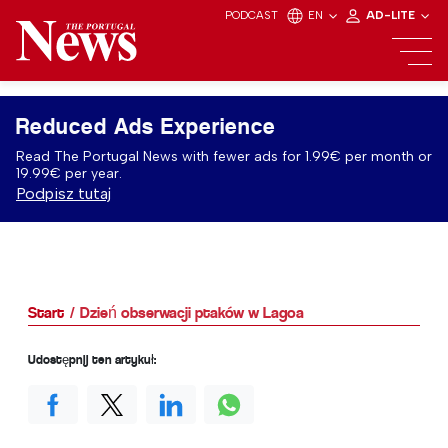
PODCAST
EN
AD-LITE
Reduced Ads Experience
Read The Portugal News with fewer ads for 1.99€ per month or
19.99€ per year.
Podpisz tutaj
Start
Dzień obserwacji ptaków w Lagoa
Udostępnij ten artykuł: