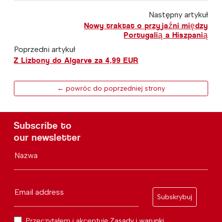
Następny artykuł
Nowy traktat o przyjaźni między
Portugalią a Hiszpanią
Poprzedni artykuł
Z Lizbony do Algarve za 4,99 EUR
← powróc do poprzedniej strony
Subscribe to
our newsletter
Nazwa
Email address
Subskrybuj
Przeczytałem i akceptuję
Zasady i warunki