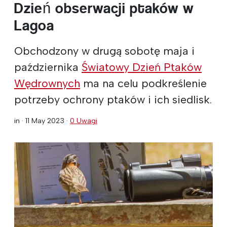
Dzień obserwacji ptaków w
Lagoa
Obchodzony w drugą sobotę maja i
października
Światowy Dzień Ptaków
Wędrownych
ma na celu podkreślenie
potrzeby ochrony ptaków i ich siedlisk.
in ·
11 May 2023
·
0 Uwagi