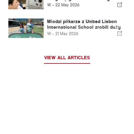
samopoczucia
W -
22 May 2026
Młodzi piłkarze z United Lisbon
International School zrobili duży
krok w kierunku ścieżki
W -
21 May 2026
sportowej CP
VIEW ALL ARTICLES