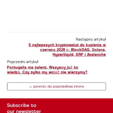
Następny artykuł
5 najlepszych kryptowalut do kupienia w
czerwcu 2026 r.: BlockDAG, Solana,
Hyperliquid, XRP i Avalanche
Poprzedni artykuł
Portugalia ma talent. Wszyscy już to
wiedzą. Czy tylko my wciąż nie wierzymy?
← powróc do poprzedniej strony
Subscribe to
our newsletter