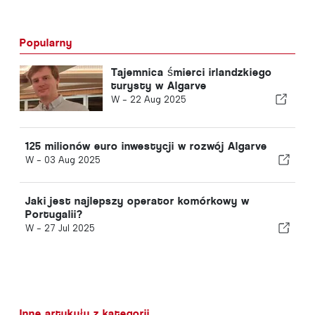
Popularny
Tajemnica śmierci irlandzkiego
turysty w Algarve
W -
22 Aug 2025
125 milionów euro inwestycji w rozwój Algarve
W -
03 Aug 2025
Jaki jest najlepszy operator komórkowy w
Portugalii?
W -
27 Jul 2025
Inne artykuły z kategorii