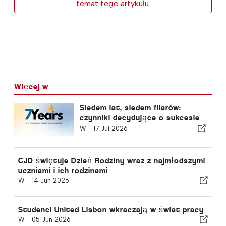
temat tego artykułu.
Więcej w
Siedem lat, siedem filarów:
czynniki decydujące o sukcesie
ISS w Lizbonie
W -
17 Jul 2026
CJD świętuje Dzień Rodziny wraz z najmłodszymi
uczniami i ich rodzinami
W -
14 Jun 2026
Studenci United Lisbon wkraczają w świat pracy
W -
05 Jun 2026