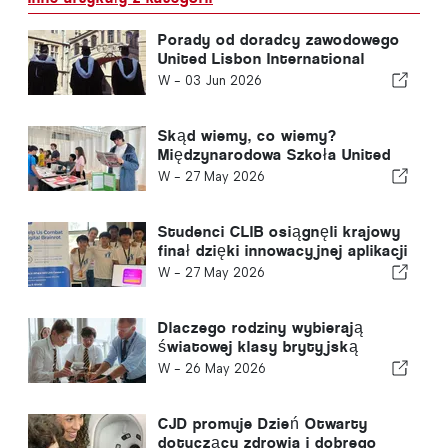
Porady od doradcy zawodowego
United Lisbon International
School przed rozpoczęciem
W -
03 Jun 2026
studiów
Skąd wiemy, co wiemy?
Międzynarodowa Szkoła United
Lisbon gospodarzem dorocznej
W -
27 May 2026
wystawy TOK
Studenci CLIB osiągnęli krajowy
finał dzięki innowacyjnej aplikacji
edukacyjnej
W -
27 May 2026
Dlaczego rodziny wybierają
światowej klasy brytyjską
edukację za granicą: 5
W -
26 May 2026
kluczowych powodów
CJD promuje Dzień Otwarty
dotyczący zdrowia i dobrego