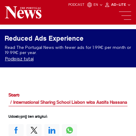
PODCAST
EN
AD-LITE
Reduced Ads Experience
Read The Portugal News with fewer ads for 1.99€ per month or
19.99€ per year.
Podpisz tutaj
Start
International Sharing School Lisbon wita Aatifa Hassana
Udostępnij ten artykuł: