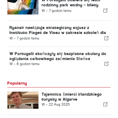
rodzinny park wodny – bilety
kosztują 2 euro
W -
7 godzin temu
Ryanair nawiązuje strategiczny sojusz z
Instituto Piaget de Viseu w zakresie szkoleń dla
sektora lotniczego w Portugalii
W -
7 godzin temu
W Portugalii skończyły się bezpłatne okulary do
oglądania całkowitego zaćmienia Słońca
W -
8 godzin temu
Popularny
Tajemnica śmierci irlandzkiego
turysty w Algarve
W -
22 Aug 2025