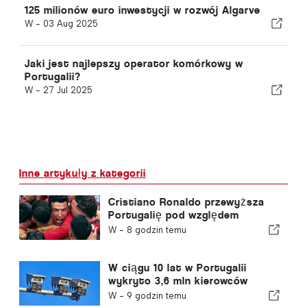
125 milionów euro inwestycji w rozwój Algarve
W -
03 Aug 2025
Jaki jest najlepszy operator komórkowy w
Portugalii?
W -
27 Jul 2025
Inne artykuły z kategorii
Cristiano Ronaldo przewyższa
Portugalię pod względem
wartości komercyjnej
W -
8 godzin temu
W ciągu 10 lat w Portugalii
wykryto 3,6 mln kierowców
przekraczających prędkość
W -
9 godzin temu