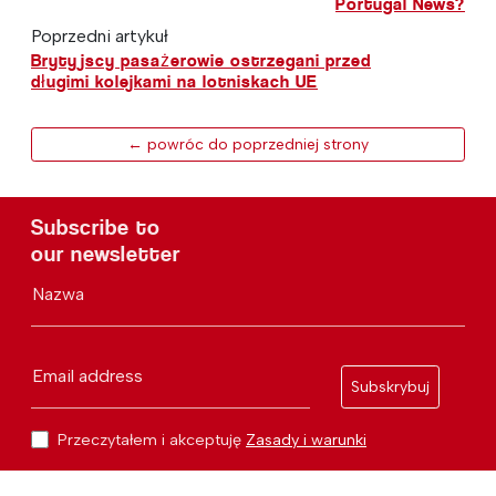
Portugal News?
Poprzedni artykuł
Brytyjscy pasażerowie ostrzegani przed
długimi kolejkami na lotniskach UE
← powróc do poprzedniej strony
Subscribe to
our newsletter
Nazwa
Email address
Subskrybuj
Przeczytałem i akceptuję
Zasady i warunki