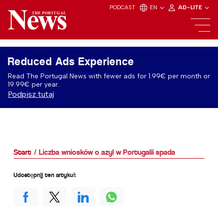
PODCAST
EN
AD-LITE
Reduced Ads Experience
Read The Portugal News with fewer ads for 1.99€ per month or
19.99€ per year.
Podpisz tutaj
Start
Liczba wniosków o azyl w Portugalii spada
Udostępnij ten artykuł: