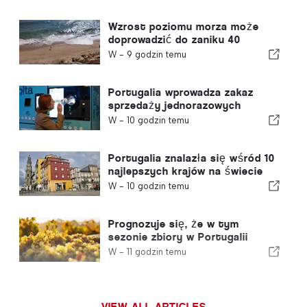
Wzrost poziomu morza może
doprowadzić do zaniku 40
procent portugalskich plaż
W -
9 godzin temu
Portugalia wprowadza zakaz
sprzedaży jednorazowych
pojemników na napoje bez znaku
W -
10 godzin temu
„Volta”
Portugalia znalazła się wśród 10
najlepszych krajów na świecie
dla emigrantów
W -
10 godzin temu
Prognozuje się, że w tym
sezonie zbiory w Portugalii
wzrosną o 12%
W -
11 godzin temu
VIEW ALL ARTICLES