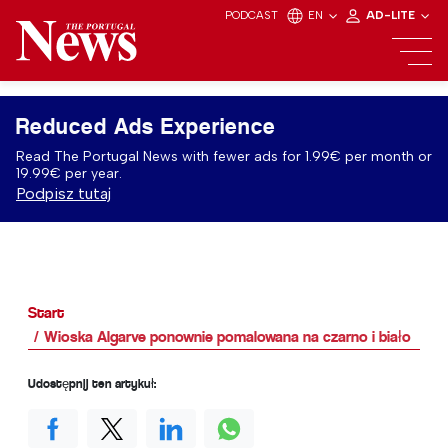
PODCAST
EN
AD-LITE
Reduced Ads Experience
Read The Portugal News with fewer ads for 1.99€ per month or
19.99€ per year.
Podpisz tutaj
Start
Wioska Algarve ponownie pomalowana na czarno i biało
Udostępnij ten artykuł: