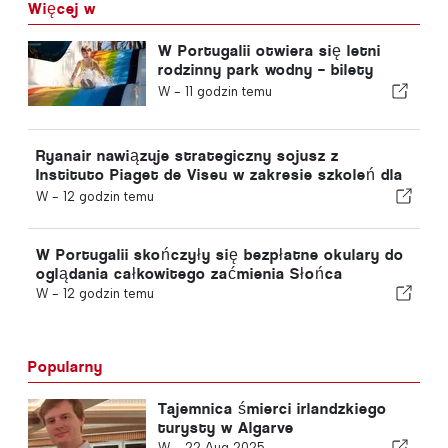
Więcej w
W Portugalii otwiera się letni
rodzinny park wodny – bilety
kosztują 2 euro
W -
11 godzin temu
Ryanair nawiązuje strategiczny sojusz z
Instituto Piaget de Viseu w zakresie szkoleń dla
sektora lotniczego w Portugalii
W -
12 godzin temu
W Portugalii skończyły się bezpłatne okulary do
oglądania całkowitego zaćmienia Słońca
W -
12 godzin temu
Popularny
Tajemnica śmierci irlandzkiego
turysty w Algarve
W -
22 Aug 2025