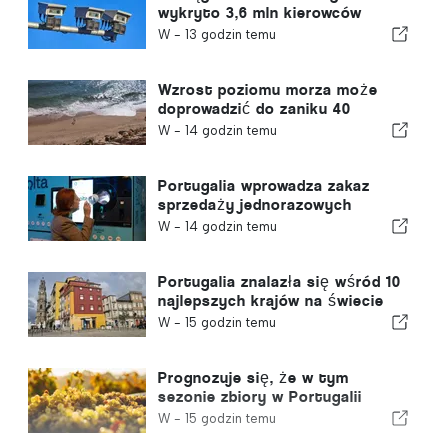
wykryto 3,6 mln kierowców
przekraczających prędkość
W -
13 godzin temu
Wzrost poziomu morza może
doprowadzić do zaniku 40
procent portugalskich plaż
W -
14 godzin temu
Portugalia wprowadza zakaz
sprzedaży jednorazowych
pojemników na napoje bez znaku
W -
14 godzin temu
„Volta”
Portugalia znalazła się wśród 10
najlepszych krajów na świecie
dla emigrantów
W -
15 godzin temu
Prognozuje się, że w tym
sezonie zbiory w Portugalii
wzrosną o 12%
W -
15 godzin temu