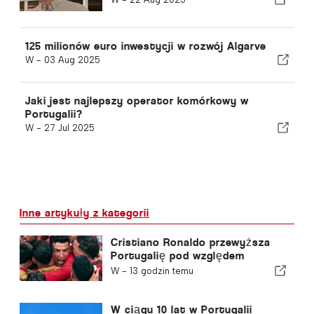
125 milionów euro inwestycji w rozwój Algarve
W -
03 Aug 2025
Jaki jest najlepszy operator komórkowy w
Portugalii?
W -
27 Jul 2025
Inne artykuły z kategorii
Cristiano Ronaldo przewyższa
Portugalię pod względem
wartości komercyjnej
W -
13 godzin temu
W ciągu 10 lat w Portugalii