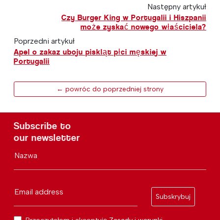
Następny artykuł
Czy Burger King w Portugalii i Hiszpanii
może zyskać nowego właściciela?
Poprzedni artykuł
Apel o zakaz uboju piskląt płci męskiej w
Portugalii
← powróc do poprzedniej strony
Subscribe to
our newsletter
Nazwa
Email address
Subskrybuj
Przeczytałem i akceptuję
Zasady i warunki