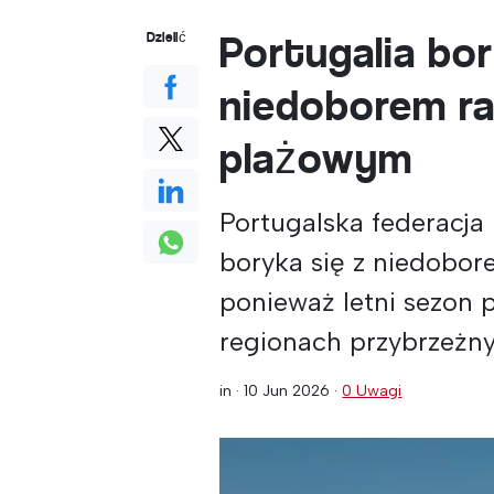
Portugalia bor
Dzielić
niedoborem r
plażowym
Portugalska federacja 
boryka się z niedobo
ponieważ letni sezon 
regionach przybrzeżny
in ·
10 Jun 2026
·
0 Uwagi