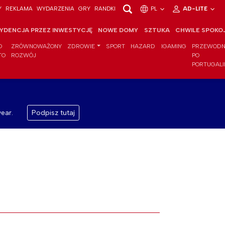
Y
REKLAMA
WYDARZENIA
GRY
RANDKI
PL
AD-LITE
YDENCJA PRZEZ INWESTYCJĘ
NOWE DOMY
SZTUKA
CHWILE SPOKO
O
ZRÓWNOWAŻONY
ZDROWIE
SPORT
HAZARD
IGAMING
PRZEWODN
TO
ROZWÓJ
PO
PORTUGALI
ear.
Podpisz tutaj