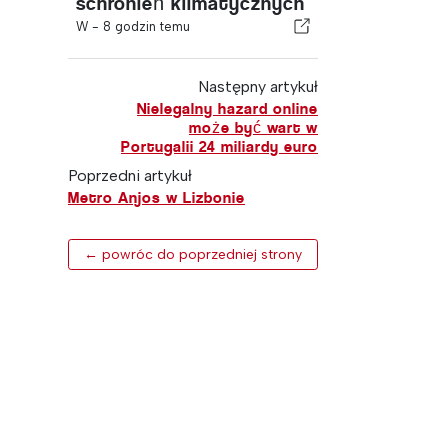
schronień klimatycznych
W -
8 godzin temu
Następny artykuł
Nielegalny hazard online
może być wart w
Portugalii 24 miliardy euro
Poprzedni artykuł
Metro Anjos w Lizbonie
← powróc do poprzedniej strony