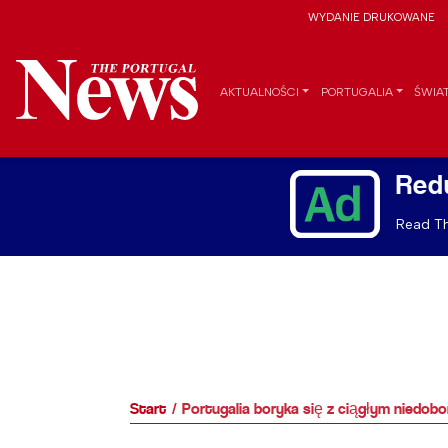
WYDANIE DRUKOWANE
AKTUALNOŚCI
PORTUGALIA
ŚWIA
Red
Read Th
Start
Portugalia boryka się z ciągłym niedo