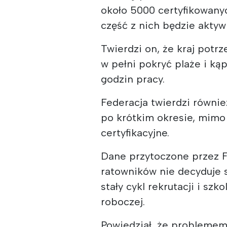
około 5000 certyfikowanyc
część z nich będzie akty
Twierdzi on, że kraj pot
w pełni pokryć plaże i ką
godzin pracy.
Federacja twierdzi równi
po krótkim okresie, mimo 
certyfikacyjne.
Dane przytoczone przez 
ratowników nie decyduje 
stały cykl rekrutacji i sz
roboczej.
Powiedział, że problemem 