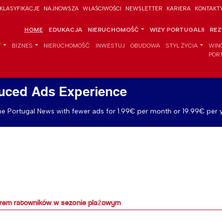
KLASYFIKACJE
NAJNOWSZA
WŁAŚCIWOŚCI
NEWSLETTER
KARIERA
KONTAKT
HOME
EDUKACJA
NIERUCHOMOŚĆ
WIZY PORTUGALII
REZ
T
BIZNES
NIERUCHOMOŚĆ
INWESTUJ
OBUDOWA
STYL ŻYCIA
WIN
POR
uced Ads Experience
e Portugal News with fewer ads for 1.99€ per month or 19.99€ per y
borem ratowników w sezonie plażowym