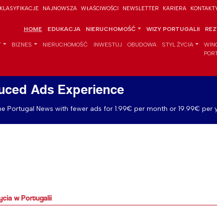
KLASYFIKACJE
NAJNOWSZA
WŁAŚCIWOŚCI
NEWSLETTER
KARIERA
KONTAKT
HOME
EDUKACJA
NIERUCHOMOŚĆ
WIZY PORTUGALII
REZ
T
BIZNES
NIERUCHOMOŚĆ
INWESTUJ
OBUDOWA
STYL ŻYCIA
WIN
POR
uced Ads Experience
e Portugal News with fewer ads for 1.99€ per month or 19.99€ per y
cia w Portugalii