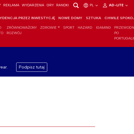
Y
REKLAMA
WYDARZENIA
GRY
RANDKI
PL
AD-LITE
YDENCJA PRZEZ INWESTYCJĘ
NOWE DOMY
SZTUKA
CHWILE SPOKO
O
ZRÓWNOWAŻONY
ZDROWIE
SPORT
HAZARD
IGAMING
PRZEWODN
TO
ROZWÓJ
PO
PORTUGALI
ear.
Podpisz tutaj