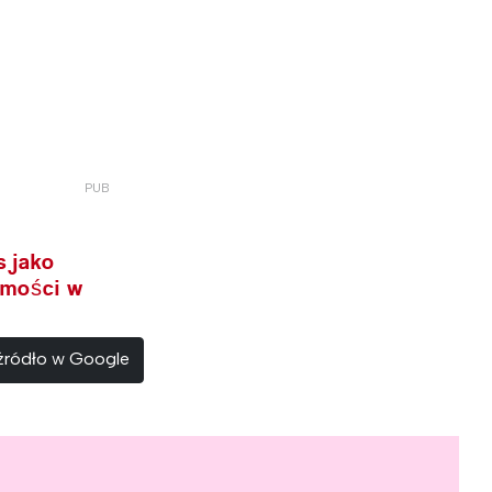
s jako
omości w
 źródło w Google