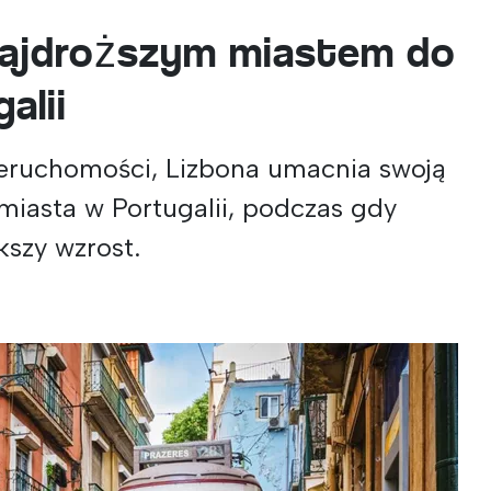
najdroższym miastem do
alii
nieruchomości, Lizbona umacnia swoją
miasta w Portugalii, podczas gdy
kszy wzrost.