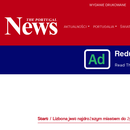
WYDANIE DRUKOWANE
AKTUALNOŚCI
PORTUGALIA
ŚWIA
Red
Read Th
Start
Lizbona jest najdroższym miastem do ży