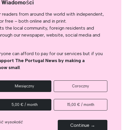
e Wiadomości
r readers from around the world with independent,
 free – both online and in print.
s the local community, foreign residents and
s through our newspaper, website, social media and
yone can afford to pay for our services but if you
upport The Portugal News by making a
how small
.
Miesięczny
Coroczny
5,00 € / month
15,00 € / month
nić wysokość
Continue →