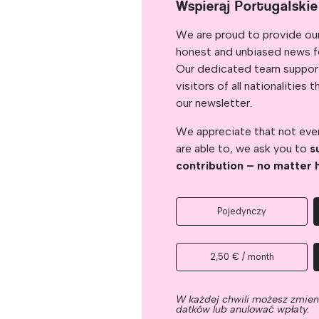
Wspieraj Portugalski
We are proud to provide ou
honest and unbiased news for
Our dedicated team support
visitors of all nationalitie
our newsletter.
We appreciate that not ever
are able to, we ask you to
s
contribution – no matter 
Pojedynczy
2,50 € / month
W każdej chwili możesz zmie
datków lub anulować wpłaty.