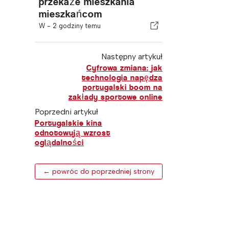
przekaże mieszkania
mieszkańcom
W -
2 godziny temu
Następny artykuł
Cyfrowa zmiana: jak
technologia napędza
portugalski boom na
zakłady sportowe online
Poprzedni artykuł
Portugalskie kina
odnotowują wzrost
oglądalności
← powróc do poprzedniej strony