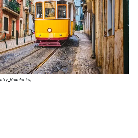
itry_Rukhlenko;